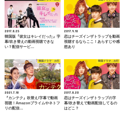
2017.8.25
2017.9.10
韓国版『彼女はキレイだった』字
恋はチーズインザトラップを動画
幕/吹き替えの動画視聴できな
視聴するならここ！あらすじや感
い？配信サービ…
想あり
韓国ドラマ カ行
韓国ドラマ カ行
2021.7.18
2017.8.20
『カンテク』吹替え/字幕で動画
恋はチーズインザトラップの字
視聴！Amazonプライムやネトフ
幕/吹き替えで動画配信してるの
リの配信…
はどこ？