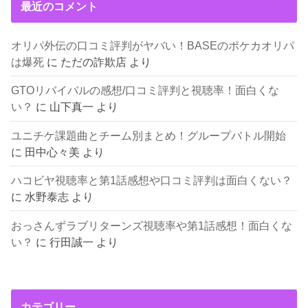
最近のコメント
オリパ外伝の口コミ評判がヤバい！BASEのポケカオリパ
は爆死
に
ただの詐欺店
より
GTOリバイバルの感想/口コミ評判と視聴率！面白くな
い？
に
山下真一
より
ユニチケ課題曲とチーム別まとめ！グループバトル開始
に
田中心々美
より
ハコビヤ視聴率と第1話感想や口コミ評判は面白くない？
に
水野泰志
より
おっさんずラブリターンズ視聴率や第1話感想！面白くな
い？
に
行田誠一
より
カテゴリー