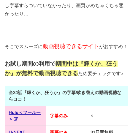
し字幕すらついていなかったり、画質がめちゃくちゃ悪
かったり…
動画視聴できるサイト
そこでスムーズに
がおすすめ！
お試し期間の利用で
期間中は『輝くか、狂う
か』が
無料で動画視聴できる
ため要チェックです♪
全24話『輝くか、狂うか』の字幕/吹き替えの動画視聴な
らココ！
Hulu＜フールー
字幕のみ
×
＞
U-NEXT
字幕のみ
31日間無料