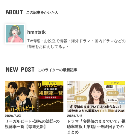
ABOUT
この記事をかいた人
hmntstk
TV情報・お役立て情報・海外ドラマ・国内ドラマなどの
情報をお伝えしてるよ～
NEW POST
このライターの最新記事
ドラマ
ドラマ
2026.7.23
2026.7.16
リーガルビート–逆転の法廷–の
ドラマ『名探偵のままでいて』視
視聴率一覧【毎週更新】
聴率速報！第1話～最終回までの
まとめ