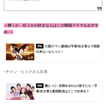
＜輝くか、狂うかが好きな人はこの韓国ドラマもおすす
め↓＞
大望(テマン)動画が字幕/吹き替えで視聴
出来ないならココ！
↑チャン・ヒョクさん出演
麗(レイ)～花萌ゆる8人の皇子たち～字
幕/吹き替え動画配信はどこで出来る？