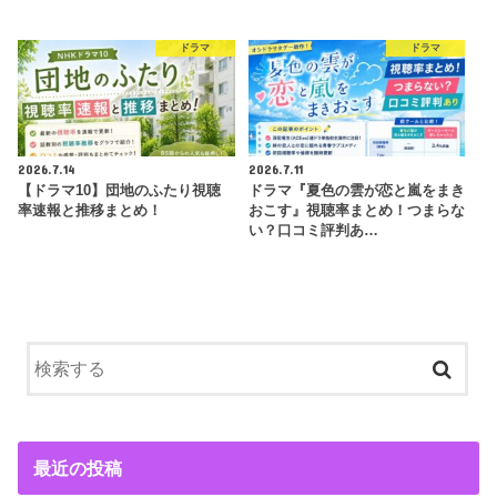
ドラマ
ドラマ
2026.7.14
2026.7.11
【ドラマ10】団地のふたり視聴
ドラマ『夏色の雲が恋と嵐をまき
率速報と推移まとめ！
おこす』視聴率まとめ！つまらな
い？口コミ評判あ…
最近の投稿