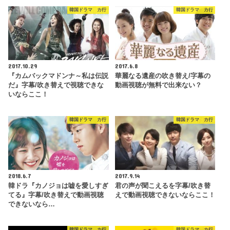
韓国ドラマ カ行
韓国ドラマ カ行
2017.10.29
2017.6.8
『カムバックマドンナ～私は伝説
華麗なる遺産の吹き替え/字幕の
だ』字幕/吹き替えで視聴できな
動画視聴が無料で出来ない？
いならここ！
韓国ドラマ カ行
韓国ドラマ カ行
2018.6.7
2017.9.14
韓ドラ『カノジョは嘘を愛しすぎ
君の声が聞こえるを字幕/吹き替
てる』字幕/吹き替えで動画視聴
えで動画視聴できないならここ！
できないなら…
韓国ドラマ カ行
韓国ドラマ カ行