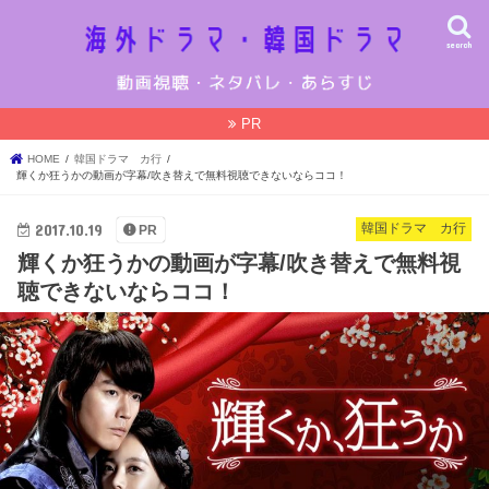
search
PR
HOME
韓国ドラマ カ行
輝くか狂うかの動画が字幕/吹き替えで無料視聴できないならココ！
2017.10.19
韓国ドラマ カ行
PR
輝くか狂うかの動画が字幕/吹き替えで無料視
聴できないならココ！