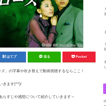
はてブ
送る
Pocket
ーズ」の字幕や吹き替えで動画視聴するならここ！
ます(^^)/
あらすじや感想について紹介していきます～