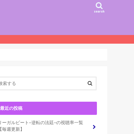
search
最近の投稿
リーガルビート–逆転の法廷–の視聴率一覧
【毎週更新】