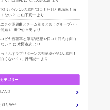
カオリパは爆死
に
ただの詐欺店
より
GTOリバイバルの感想/口コミ評判と視聴率！面
白くない？
に
山下真一
より
ユニチケ課題曲とチーム別まとめ！グループバト
ル開始
に
田中心々美
より
ハコビヤ視聴率と第1話感想や口コミ評判は面白
くない？
に
水野泰志
より
おっさんずラブリターンズ視聴率や第1話感想！
面白くない？
に
行田誠一
より
カテゴリー
I-LAND
お取り寄せ