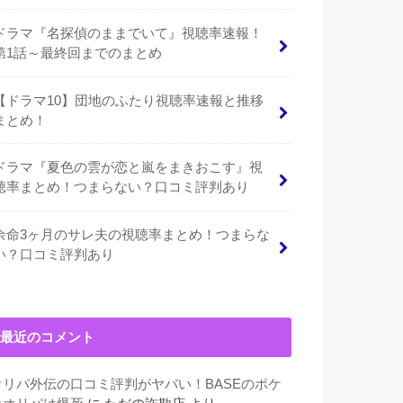
ドラマ『名探偵のままでいて』視聴率速報！
第1話～最終回までのまとめ
【ドラマ10】団地のふたり視聴率速報と推移
まとめ！
ドラマ『夏色の雲が恋と嵐をまきおこす』視
聴率まとめ！つまらない？口コミ評判あり
余命3ヶ月のサレ夫の視聴率まとめ！つまらな
い？口コミ評判あり
最近のコメント
オリパ外伝の口コミ評判がヤバい！BASEのポケ