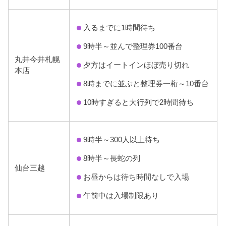
入るまでに1時間待ち
9時半～並んで整理券100番台
丸井今井札幌
夕方はイートインほぼ売り切れ
本店
8時までに並ぶと整理券一桁～10番台
10時すぎると大行列で2時間待ち
9時半～300人以上待ち
8時半～長蛇の列
仙台三越
お昼からは待ち時間なしで入場
午前中は入場制限あり