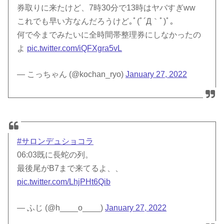
券取りに来たけど、7時30分で13時はヤバすぎww
これでも早い方なんだろうけど｡ﾟ(ﾟ´Д｀ﾟ)ﾟ｡
何で今までみたいに全時間帯整理券にしなかったの
よ
pic.twitter.com/iQFXgra5vL
— こっちゃん (@kochan_ryo)
January 27, 2022
#サロンデュショコラ
06:03既に長蛇の列。
最後尾がB7まで来てるよ、、
pic.twitter.com/LhjPHt6Qib
— ふじ (@h____o____)
January 27, 2022