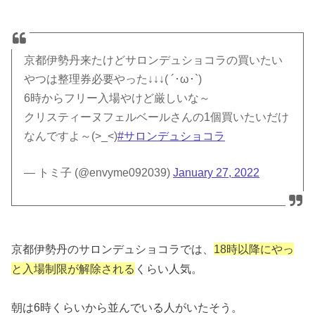
京都伊勢丹来たけどサロンデュショコラの買いたい
やつは整理券必要やった↓↓↓( ´･ω･`)
6時からフリー入場やけど厳しいな～
クリスティーヌフェルベールさんの1個買いたいだけ
なんですよ～(>_<)
#サロンデュショコラ
— トミ子 (@envyme092039)
January 27, 2022
京都伊勢丹のサロンデュショコラでは、
18時以降にやっ
と入場制限が解除される
くらい人気。
朝は6時くらいから並んでいる人がいたそう。