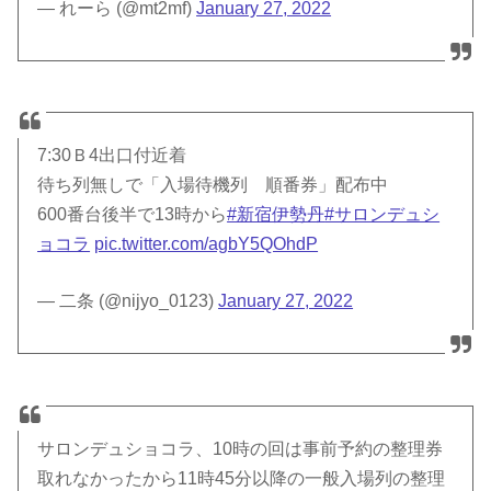
— れーら (@mt2mf)
January 27, 2022
7:30Ｂ4出口付近着
待ち列無しで「入場待機列 順番券」配布中
600番台後半で13時から
#新宿伊勢丹
#サロンデュシ
ョコラ
pic.twitter.com/agbY5QOhdP
— 二条 (@nijyo_0123)
January 27, 2022
サロンデュショコラ、10時の回は事前予約の整理券
取れなかったから11時45分以降の一般入場列の整理