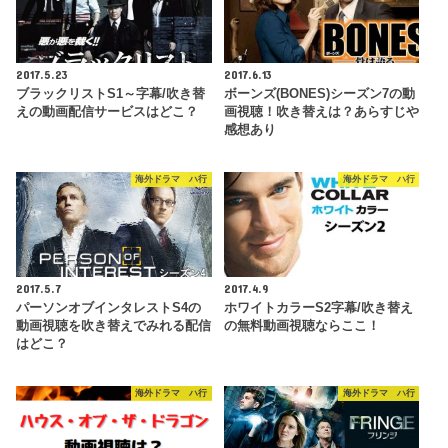
2017.5.23
2017.6.13
ブラックリストS1～字幕/吹き替
ボーンズ(BONES)シーズン7の動
えの動画配信サービスはどこ？
画視聴！吹き替えは？あらすじや
感想あり
海外ドラマ ハ行
海外ドラマ ハ行
2017.5.7
2017.4.9
パーソンオブインタレストS4の
ホワイトカラーS2字幕/吹き替え
動画視聴を吹き替えでみれる配信
の無料動画視聴ならここ！
はどこ？
海外ドラマ ハ行
海外ドラマ ハ行