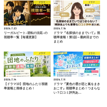
ドラマ
ドラマ
2026.7.23
2026.7.16
リーガルビート–逆転の法廷–の
ドラマ『名探偵のままでいて』視
視聴率一覧【毎週更新】
聴率速報！第1話～最終回までの
まとめ
ドラマ
ドラマ
2026.7.14
2026.7.11
【ドラマ10】団地のふたり視聴
ドラマ『夏色の雲が恋と嵐をまき
率速報と推移まとめ！
おこす』視聴率まとめ！つまらな
い？口コミ評判あ…