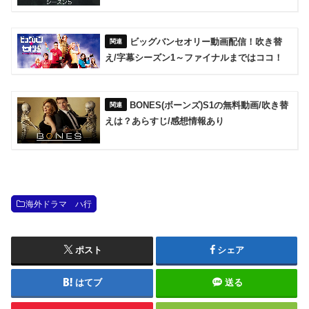
ビッグバンセオリー動画配信！吹き替
え/字幕シーズン1～ファイナルまではココ！
BONES(ボーンズ)S1の無料動画/吹き替
えは？あらすじ/感想情報あり
海外ドラマ ハ行
ポスト
シェア
はてブ
送る