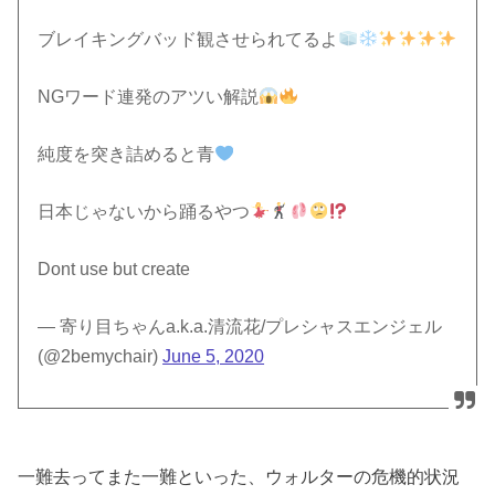
ブレイキングバッド観させられてるよ
NGワード連発のアツい解説
純度を突き詰めると青
日本じゃないから踊るやつ
Dont use but create
— 寄り目ちゃんa.k.a.清流花/プレシャスエンジェル
(@2bemychair)
June 5, 2020
一難去ってまた一難といった、ウォルターの危機的状況