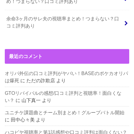
め！つまらない？口コミ評判あり
余命3ヶ月のサレ夫の視聴率まとめ！つまらない？口
コミ評判あり
最近のコメント
オリパ外伝の口コミ評判がヤバい！BASEのポケカオリパ
は爆死
に
ただの詐欺店
より
GTOリバイバルの感想/口コミ評判と視聴率！面白くな
い？
に
山下真一
より
ユニチケ課題曲とチーム別まとめ！グループバトル開始
に
田中心々美
より
ハコビヤ視聴率と第1話感想や口コミ評判は面白くない？