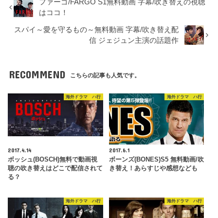
ファーゴ/FARGO S1無料動画 字幕/吹き替えの視聴
はココ！
スパイ～愛を守るもの～無料動画 字幕/吹き替え配
信 ジェジュン主演の話題作
RECOMMEND
こちらの記事も人気です。
海外ドラマ ハ行
海外ドラマ ハ行
2017.4.14
2017.6.1
ボッシュ(BOSCH)無料で動画視
ボーンズ(BONES)S5 無料動画/吹
聴の吹き替えはどこで配信されて
き替え！あらすじや感想なども
る？
海外ドラマ ハ行
海外ドラマ ハ行