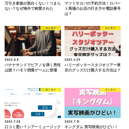
万引き家族が面白くない！つまら
マツミサカバの予約方法！ロバー
ない？なぜ海外で称賛された
ト馬場のお店の行き方や電話番号
は？
エンタメ
エンタメ
2022.8.8
2023.4.29
バナナサンドでピアノを弾く男性
ハリーポッタースタジオツアー東
は誰？ハモリ我慢ゲームに登場
京のグッズだけ購入する方法は？
エンタメ
エンタメ
2023.7.28
2022.7.13
口コミ悪い？シアーミュージック
キングダム 実写映画がひどい！