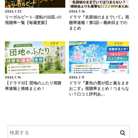
2026.7.23
2026.7.16
リーガルビート–逆転の法廷–の
ドラマ『名探偵のままでいて』視
視聴率一覧【毎週更新】
聴率速報！第1話～最終回までの
まとめ
ドラマ
ドラマ
2026.7.14
2026.7.11
【ドラマ10】団地のふたり視聴
ドラマ『夏色の雲が恋と嵐をまき
率速報と推移まとめ！
おこす』視聴率まとめ！つまらな
い？口コミ評判あ…