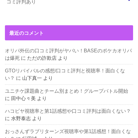
コミ評判あり
最近のコメント
オリパ外伝の口コミ評判がヤバい！BASEのポケカオリパ
は爆死
に
ただの詐欺店
より
GTOリバイバルの感想/口コミ評判と視聴率！面白くな
い？
に
山下真一
より
ユニチケ課題曲とチーム別まとめ！グループバトル開始
に
田中心々美
より
ハコビヤ視聴率と第1話感想や口コミ評判は面白くない？
に
水野泰志
より
おっさんずラブリターンズ視聴率や第1話感想！面白くな