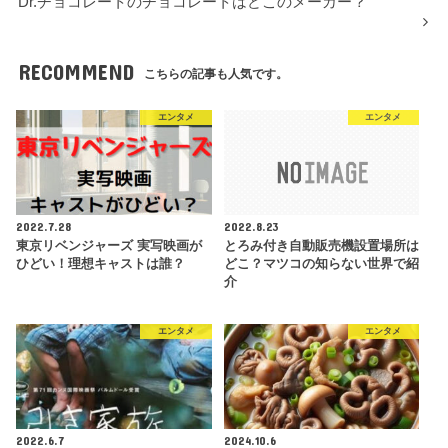
Dr.チョコレートのチョコレートはどこのメーカー？
RECOMMEND
こちらの記事も人気です。
エンタメ
エンタメ
2022.7.28
2022.8.23
東京リベンジャーズ 実写映画が
とろみ付き自動販売機設置場所は
ひどい！理想キャストは誰？
どこ？マツコの知らない世界で紹
介
エンタメ
エンタメ
2022.6.7
2024.10.6