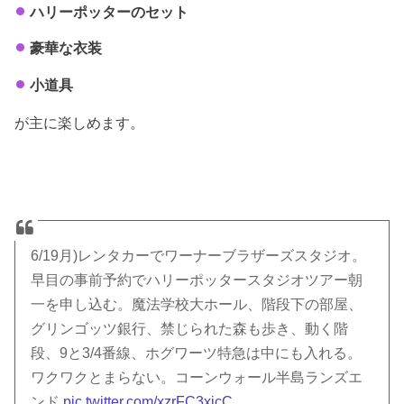
ハリーポッターのセット
豪華な衣装
小道具
が主に楽しめます。
6/19月)レンタカーでワーナーブラザーズスタジオ。
早目の事前予約でハリーポッタースタジオツアー朝
一を申し込む。魔法学校大ホール、階段下の部屋、
グリンゴッツ銀行、禁じられた森も歩き、動く階
段、9と3/4番線、ホグワーツ特急は中にも入れる。
ワクワクとまらない。コーンウォール半島ランズエ
ンド
pic.twitter.com/xzrFC3xjcC