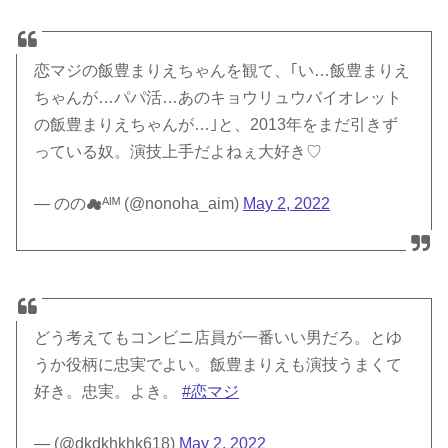
恋マジの飯豊まりえちゃんを観て、｢い…飯豊まりえ
ちゃんが…パパ活…あのキョウリュウバイオレット
の飯豊まりえちゃんが…｣と、2013年をまだ引きず
っている奴。演技上手だよねぇ大好き♡
— のの☁︎ᴬᴵᴹ (@nonoha_aim)
May 2, 2022
どう考えてもコンビニ店員が一番いい男だろ。とゆ
うか役柄に忠実でよい。飯豊まりえも演技うまくて
好き。忠実。よき。
#恋マジ
— (@dkdkhkhk618)
May 2, 2022