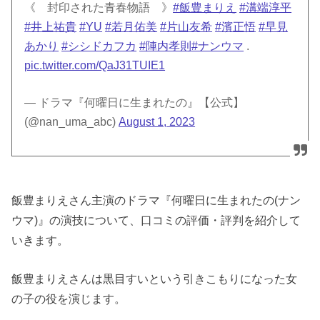
《 封印された青春物語 》
#飯豊まりえ
#溝端淳平
#井上祐貴
#YU
#若月佑美
#片山友希
#濱正悟
#早見
あかり
#シシドカフカ
#陣内孝則
#ナンウマ
.
pic.twitter.com/QaJ31TUIE1
— ドラマ『何曜日に生まれたの』【公式】
(@nan_uma_abc)
August 1, 2023
飯豊まりえさん主演のドラマ『何曜日に生まれたの(ナン
ウマ)』の演技について、口コミの評価・評判を紹介して
いきます。
飯豊まりえさんは黒目すいという引きこもりになった女
の子の役を演じます。