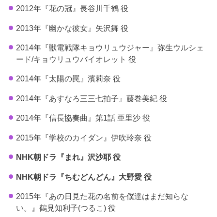
2012年『花の冠』長谷川千鶴 役
2013年『幽かな彼女』矢沢舞 役
2014年『獣電戦隊キョウリュウジャー』弥生ウルシェ
ード/キョウリュウバイオレット 役
2014年『太陽の罠』濱莉奈 役
2014年『あすなろ三三七拍子』藤巻美紀 役
2014年『信長協奏曲』第1話 亜里沙 役
2015年『学校のカイダン』伊吹玲奈 役
NHK朝ドラ『まれ』沢沙耶 役
NHK朝ドラ『ちむどんどん』大野愛 役
2015年『あの日見た花の名前を僕達はまだ知らな
い。』鶴見知利子(つるこ) 役