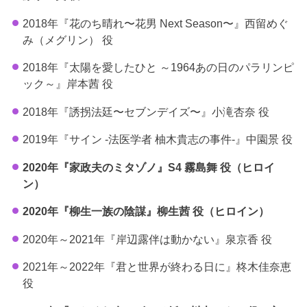
2018年『花のち晴れ〜花男 Next Season〜』西留めぐ
み（メグリン） 役
2018年『太陽を愛したひと ～1964あの日のパラリンピ
ック～』岸本茜 役
2018年『誘拐法廷〜セブンデイズ〜』小滝杏奈 役
2019年『サイン -法医学者 柚木貴志の事件-』中園景 役
2020年『家政夫のミタゾノ』S4 霧島舞 役（ヒロイ
ン）
2020年『柳生一族の陰謀』柳生茜 役（ヒロイン）
2020年～2021年『岸辺露伴は動かない』泉京香 役
2021年～2022年『君と世界が終わる日に』柊木佳奈恵
役