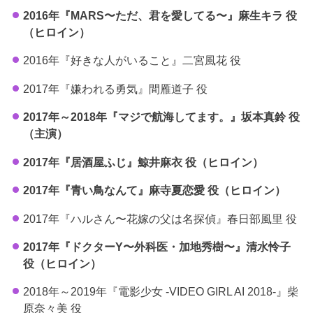
2016年『MARS〜ただ、君を愛してる〜』麻生キラ 役
（ヒロイン）
2016年『好きな人がいること』二宮風花 役
2017年『嫌われる勇気』間雁道子 役
2017年～2018年『マジで航海してます。』坂本真鈴 役
（主演）
2017年『居酒屋ふじ』鯨井麻衣 役（ヒロイン）
2017年『青い鳥なんて』麻寺夏恋愛 役（ヒロイン）
2017年『ハルさん〜花嫁の父は名探偵』春日部風里 役
2017年『ドクターY〜外科医・加地秀樹〜』清水怜子
役（ヒロイン）
2018年～2019年『電影少女 -VIDEO GIRL AI 2018-』柴
原奈々美 役