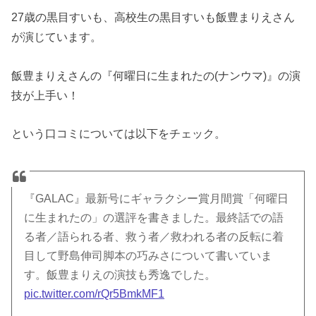
27歳の黒目すいも、高校生の黒目すいも飯豊まりえさん
が演じています。
飯豊まりえさんの『何曜日に生まれたの(ナンウマ)』の演
技が上手い！
という口コミについては以下をチェック。
『GALAC』最新号にギャラクシー賞月間賞「何曜日
に生まれたの」の選評を書きました。最終話での語
る者／語られる者、救う者／救われる者の反転に着
目して野島伸司脚本の巧みさについて書いていま
す。飯豊まりえの演技も秀逸でした。
pic.twitter.com/rQr5BmkMF1