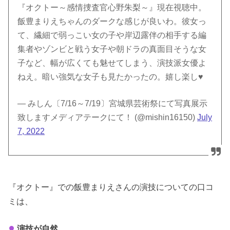
『オクトー～感情捜査官心野朱梨～』現在視聴中。
飯豊まりえちゃんのダークな感じが良いわ。彼女っ
て、繊細で弱っこい女の子や岸辺露伴の相手する編
集者やゾンビと戦う女子や朝ドラの真面目そうな女
子など、幅が広くても魅せてしまう、演技派女優よ
ねえ。暗い強気な女子も見たかったの。嬉し楽し♥️
— みしん〔7/16～7/19〕宮城県芸術祭にて写真展示
致しますメディアテークにて！ (@mishin16150)
July
7, 2022
『オクトー』での飯豊まりえさんの演技についての口コ
ミは、
演技が自然