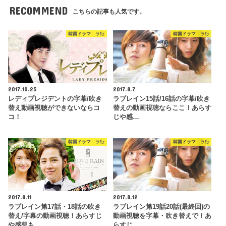
RECOMMEND
こちらの記事も人気です。
韓国ドラマ ラ行
韓国ドラマ ラ行
2017.10.25
2017.8.7
レディプレジデントの字幕/吹き
ラブレイン15話/16話の字幕/吹き
替え動画視聴ができないならコ
替えの動画視聴ならここ！あらす
コ！
じや感…
韓国ドラマ ラ行
韓国ドラマ ラ行
2017.8.11
2017.8.12
ラブレイン第17話・18話の吹き
ラブレイン第19話20話(最終回)の
替え/字幕の動画視聴！あらすじ
動画視聴を字幕・吹き替えで！あ
や感想も
らすじ…