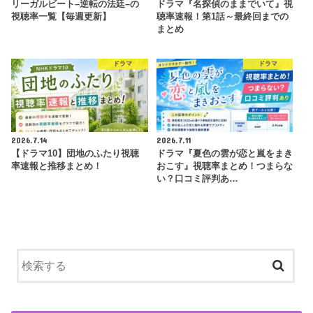
リーガルビート–逆転の法廷–の
ドラマ『名探偵のままでいて』視
視聴率一覧【毎週更新】
聴率速報！第1話～最終回までの
まとめ
ドラマ
ドラマ
2026.7.14
2026.7.11
【ドラマ10】団地のふたり視聴
ドラマ『夏色の雲が恋と嵐をまき
率速報と推移まとめ！
おこす』視聴率まとめ！つまらな
い？口コミ評判あ…