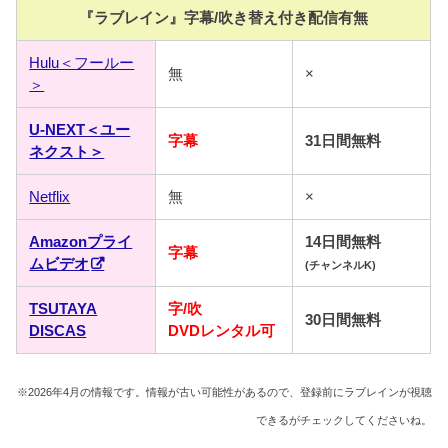
『ラブレイン』字幕/吹き替え付き配信有無
Hulu＜フールー
無
×
＞
U-NEXT＜ユー
字幕
31日間無料
ネクスト＞
Netflix
無
×
Amazonプライ
14日間無料
字幕
ムビデオ
(チャンネルK)
TSUTAYA
字/吹
30日間無料
DISCAS
DVDレンタル可
※2026年4月の情報です。情報が古い可能性があるので、登録前にラブレインが視聴
できるがチェックしてくださいね。