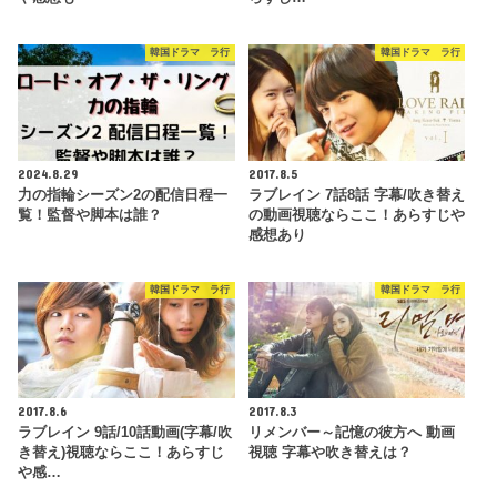
韓国ドラマ ラ行
韓国ドラマ ラ行
2024.8.29
2017.8.5
力の指輪シーズン2の配信日程一
ラブレイン 7話8話 字幕/吹き替え
覧！監督や脚本は誰？
の動画視聴ならここ！あらすじや
感想あり
韓国ドラマ ラ行
韓国ドラマ ラ行
2017.8.6
2017.8.3
ラブレイン 9話/10話動画(字幕/吹
リメンバー～記憶の彼方へ 動画
き替え)視聴ならここ！あらすじ
視聴 字幕や吹き替えは？
や感…