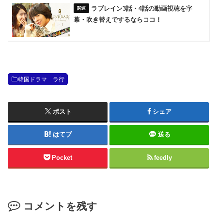
ラブレイン3話・4話の動画視聴を字
幕・吹き替えでするならココ！
韓国ドラマ ラ行
ポスト
シェア
はてブ
送る
Pocket
feedly
コメントを残す