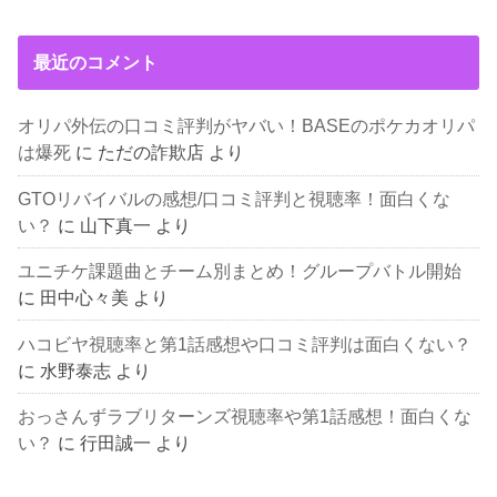
最近のコメント
オリパ外伝の口コミ評判がヤバい！BASEのポケカオリパ
は爆死
に
ただの詐欺店
より
GTOリバイバルの感想/口コミ評判と視聴率！面白くな
い？
に
山下真一
より
ユニチケ課題曲とチーム別まとめ！グループバトル開始
に
田中心々美
より
ハコビヤ視聴率と第1話感想や口コミ評判は面白くない？
に
水野泰志
より
おっさんずラブリターンズ視聴率や第1話感想！面白くな
い？
に
行田誠一
より