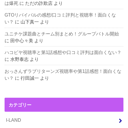
は爆死
に
ただの詐欺店
より
GTOリバイバルの感想/口コミ評判と視聴率！面白くな
い？
に
山下真一
より
ユニチケ課題曲とチーム別まとめ！グループバトル開始
に
田中心々美
より
ハコビヤ視聴率と第1話感想や口コミ評判は面白くない？
に
水野泰志
より
おっさんずラブリターンズ視聴率や第1話感想！面白くな
い？
に
行田誠一
より
カテゴリー
I-LAND