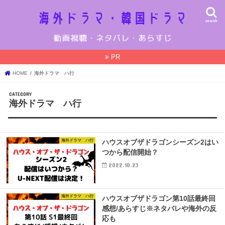
search
PR
HOME
海外ドラマ ハ行
海外ドラマ ハ行
海外ドラマ ハ行
ハウスオブザドラゴンシーズン2はい
つから配信開始？
2022.10.23
海外ドラマ ハ行
ハウスオブザドラゴン第10話最終回
感想/あらすじ※ネタバレや海外の反
応も