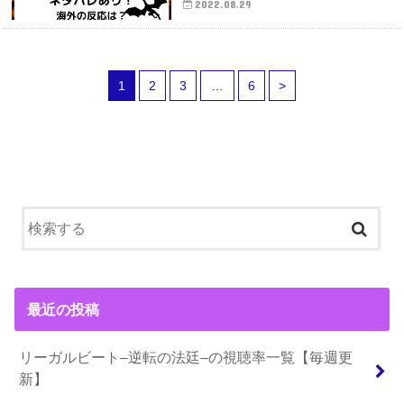
2022.08.29
1
2
3
…
6
>
最近の投稿
リーガルビート–逆転の法廷–の視聴率一覧【毎週更
新】