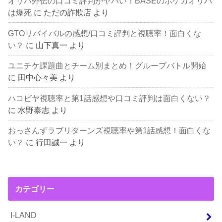
オリパ外伝の口コミ評判がヤバい！BASEのポケカオリパ
は爆死
に
ただの詐欺店
より
GTOリバイバルの感想/口コミ評判と視聴率！面白くな
い？
に
山下真一
より
ユニチケ課題曲とチーム別まとめ！グループバトル開始
に
田中心々美
より
ハコビヤ視聴率と第1話感想や口コミ評判は面白くない？
に
水野泰志
より
おっさんずラブリターンズ視聴率や第1話感想！面白くな
い？
に
行田誠一
より
カテゴリー
I-LAND