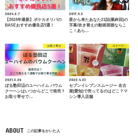
2024.2.7
2017.9.5
【2024年最新】ポケカオリパの
星から来たあなた21話(最終回)の
BASEおすすめ優良店5選！
字幕/吹き替えの動画視聴ならこ
こ！あら…
お取り寄せ
スイーツ
2021.5.26
2022.4.23
ぼる塾田辺のユーハイム バウム
セブンイレブンスムージー 名古
クーヘンはいつからどこで発売？
屋(愛知)で売ってるのはどこ？マ
お取り寄せで…
シン導入店舗
ABOUT
この記事をかいた人