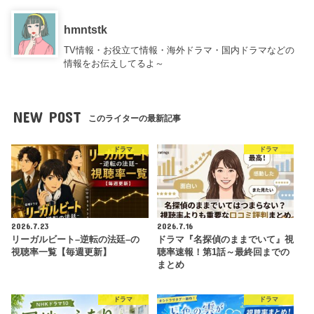
hmntstk
TV情報・お役立て情報・海外ドラマ・国内ドラマなどの
情報をお伝えしてるよ～
NEW POST
このライターの最新記事
ドラマ
ドラマ
2026.7.23
2026.7.16
リーガルビート–逆転の法廷–の
ドラマ『名探偵のままでいて』視
視聴率一覧【毎週更新】
聴率速報！第1話～最終回までの
まとめ
ドラマ
ドラマ