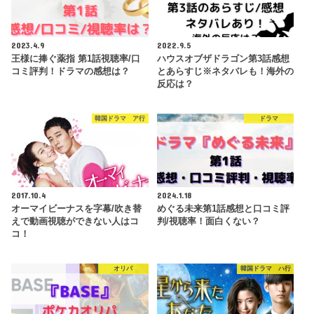
2023.4.9
2022.9.5
王様に捧ぐ薬指 第1話視聴率/口
ハウスオブザドラゴン第3話感想
コミ評判！ドラマの感想は？
とあらすじ※ネタバレも！海外の
反応は？
韓国ドラマ ア行
ドラマ
2017.10.4
2024.1.18
オーマイビーナスを字幕/吹き替
めぐる未来第1話感想と口コミ評
えで動画視聴ができない人はコ
判/視聴率！面白くない？
コ！
オリパ
韓国ドラマ ハ行