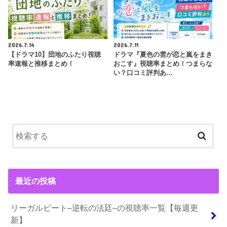
2026.7.14
2026.7.11
【ドラマ10】団地のふたり視聴
ドラマ『夏色の雲が恋と嵐をまき
率速報と推移まとめ！
おこす』視聴率まとめ！つまらな
い？口コミ評判あ…
最近の投稿
リーガルビート–逆転の法廷–の視聴率一覧【毎週更
新】