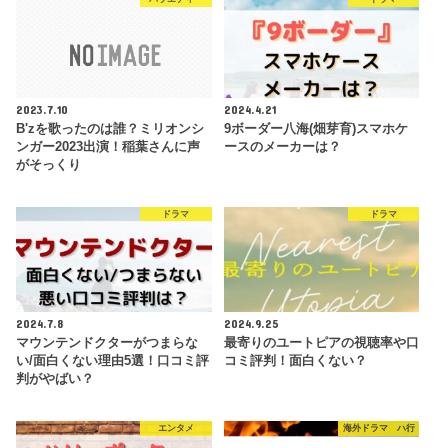
2023.7.10
2024.4.21
B'zを歌ったのは誰？ミリオンシ
9ボーダー八海(畑芽育)スマホケ
ンガー2023出演！稲葉さんに声
ースのメーカーは？
がそっくり
ドラマ
ドラマ
2024.7.8
2024.9.25
マウンテンドクターがつまらな
最寄りのユートピアの視聴率や口
い/面白くない理由5選！口コミ評
コミ評判！面白くない？
判がやばい？
エンタメ
海外ドラマ ハ行