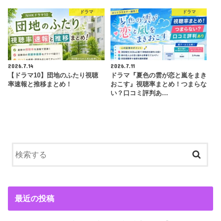
ドラマ
ドラマ
2026.7.14
2026.7.11
【ドラマ10】団地のふたり視聴
ドラマ『夏色の雲が恋と嵐をまき
率速報と推移まとめ！
おこす』視聴率まとめ！つまらな
い？口コミ評判あ…
最近の投稿