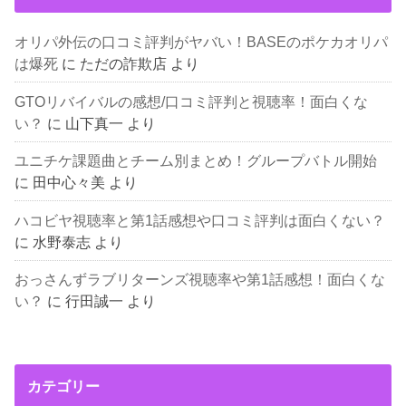
オリパ外伝の口コミ評判がヤバい！BASEのポケカオリパ
は爆死
に
ただの詐欺店
より
GTOリバイバルの感想/口コミ評判と視聴率！面白くな
い？
に
山下真一
より
ユニチケ課題曲とチーム別まとめ！グループバトル開始
に
田中心々美
より
ハコビヤ視聴率と第1話感想や口コミ評判は面白くない？
に
水野泰志
より
おっさんずラブリターンズ視聴率や第1話感想！面白くな
い？
に
行田誠一
より
カテゴリー