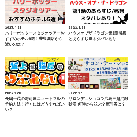
2023.4.28
2022.8.28
ハリーポッタースタジオツアーお
ハウスオブザドラゴン第1話感想
すすめホテル5選！豊島園駅から
とあらすじ※ネタバレあり
近いのは？
バラエティー
広島
2024.1.28
2022.1.30
長嶋一茂の寿司屋ニュートラルの
サロンデュショコラ広島三越混雑
予約方法！行くにはどうすればい
状況 何時から並ぶ？整理券は？
い？