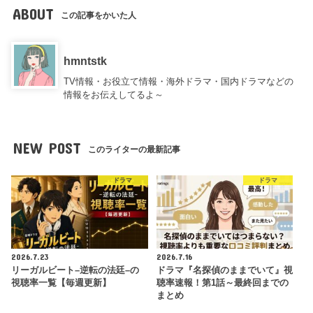
ABOUT
この記事をかいた人
hmntstk
TV情報・お役立て情報・海外ドラマ・国内ドラマなどの
情報をお伝えしてるよ～
NEW POST
このライターの最新記事
ドラマ
ドラマ
2026.7.23
2026.7.16
リーガルビート–逆転の法廷–の
ドラマ『名探偵のままでいて』視
視聴率一覧【毎週更新】
聴率速報！第1話～最終回までの
まとめ