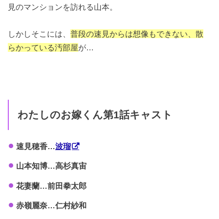
見のマンションを訪れる山本。
しかしそこには、
普段の速見からは想像もできない、散
らかっている汚部屋
が…
わたしのお嫁くん第1話キャスト
速見穂香…
波瑠
山本知博…高杉真宙
花妻蘭…前田拳太郎
赤嶺麗奈…仁村紗和