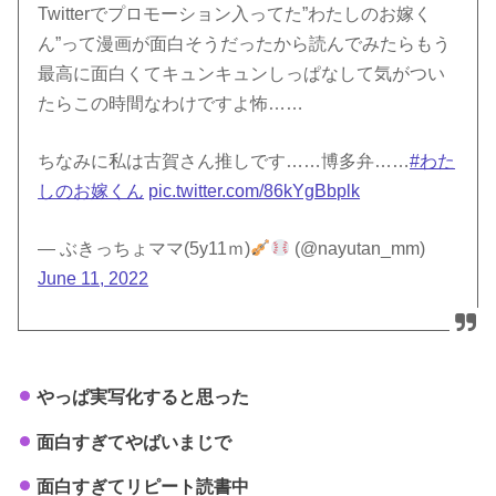
Twitterでプロモーション入ってた”わたしのお嫁く
ん”って漫画が面白そうだったから読んでみたらもう
最高に面白くてキュンキュンしっぱなして気がつい
たらこの時間なわけですよ怖……
ちなみに私は古賀さん推しです……博多弁……
#わた
しのお嫁くん
pic.twitter.com/86kYgBbplk
— ぶきっちょママ(5y11ｍ)
(@nayutan_mm)
June 11, 2022
やっぱ実写化すると思った
面白すぎてやばいまじで
面白すぎてリピート読書中