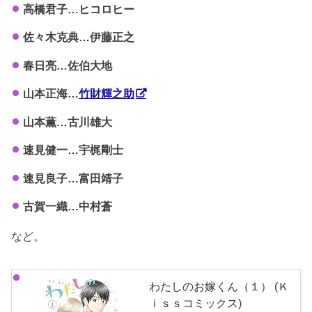
高橋君子…ヒコロヒー
佐々木克典…伊藤正之
春日亮…佐伯大地
山本正海…
竹財輝之助
山本薫…古川雄大
速見健一…宇梶剛士
速見良子…富田靖子
古賀一織…中村蒼
など。
わたしのお嫁くん（１） (Ｋ
ｉｓｓコミックス)