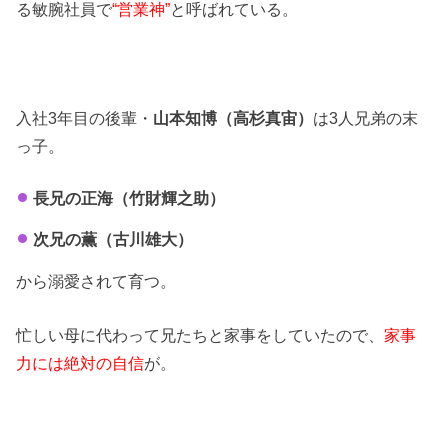
る敏腕社員で
“営業神”
と呼ばれている。
入社3年目の後輩・
山本知博（高杉真宙）
は3人兄弟の末
っ子。
長兄の正海（竹財輝之助）
次兄の薫（古川雄大）
から溺愛されて育つ。
忙しい母に代わって兄たちと家事をしていたので、
家事
力には絶対の自信
が。