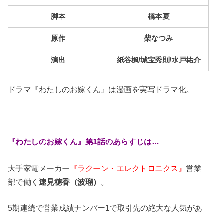
脚本
橋本夏
原作
柴なつみ
演出
紙谷楓/城宝秀則/水戸祐介
ドラマ『わたしのお嫁くん』は漫画を実写ドラマ化。
『わたしのお嫁くん』第1話のあらすじは…
大手家電メーカー
『ラクーン・エレクトロニクス』
営業
部で働く
速見穂香（波瑠）
。
5期連続で営業成績ナンバー1で取引先の絶大な人気があ