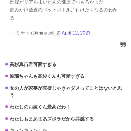
部屋がリアルまいたんの部屋でおもろかった
飲みかけ放置のペットボトル片付けたくなるのわか
る………
— ミナト (@minato6_2)
April 12, 2023
高杉真宙君可愛すぎる
波瑠ちゃんも高杉くんも可愛すぎる
女の人が家事が完璧じゃきゃダメってことはないと思
う
わたしのお嫁くん最高だわ！
わたしもまあまあズボラだから共感する
キュンキュンした