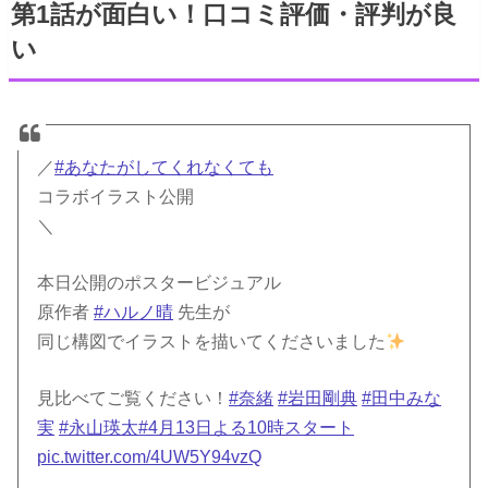
第1話が面白い！口コミ評価・評判が良
い
／
#あなたがしてくれなくても
コラボイラスト公開
＼
本日公開のポスタービジュアル
原作者
#ハルノ晴
先生が
同じ構図でイラストを描いてくださいました
見比べてご覧ください！
#奈緒
#岩田剛典
#田中みな
実
#永山瑛太
#4月13日よる10時スタート
pic.twitter.com/4UW5Y94vzQ