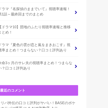
ドラマ『名探偵のままでいて』視聴率速報！
第1話～最終回までのまとめ
【ドラマ10】団地のふたり視聴率速報と推移
まとめ！
ドラマ『夏色の雲が恋と嵐をまきおこす』視
聴率まとめ！つまらない？口コミ評判あり
余命3ヶ月のサレ夫の視聴率まとめ！つまらな
い？口コミ評判あり
最近のコメント
オリパ外伝の口コミ評判がヤバい！BASEのポケ