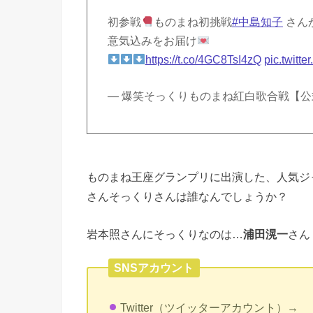
初参戦
ものまね初挑戦
#中島知子
さん
意気込みをお届け
https://t.co/4GC8TsI4zQ
pic.twit
— 爆笑そっくりものまね紅白歌合戦【公式】 
ものまね王座グランプリに出演した、人気ジャニ
さんそっくりさんは誰なんでしょうか？
岩本照さんにそっくりなのは…
浦田滉一
さん
SNSアカウント
Twitter（ツイッターアカウント）→