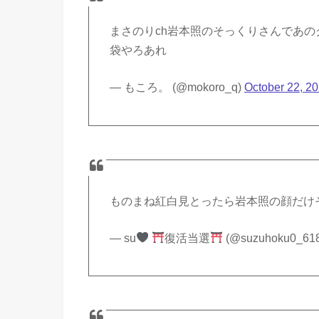
まさのりch岩本照のそっくりさんであ
袋やろあれ
— もころ。 (@mokoro_q)
October 22, 2
ものまね紅白見とったら岩本照の顔だけ
— su
復活当選
(@suzuhoku0_61