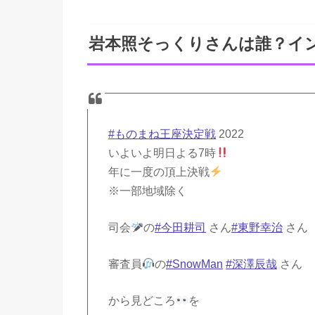
岩本照そっくりさんは誰？イン
#ものまね王座決定戦
2022
いよいよ明日よる7時
年に一度の頂上決戦
※一部地域除く
司会
の
#今田耕司
さん
#東野幸治
さん
審査員
の
#SnowMan
#深澤辰哉
さん
から見どころ
を