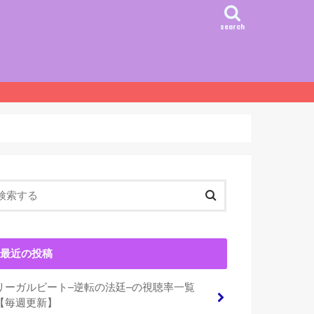
search
最近の投稿
リーガルビート–逆転の法廷–の視聴率一覧
【毎週更新】