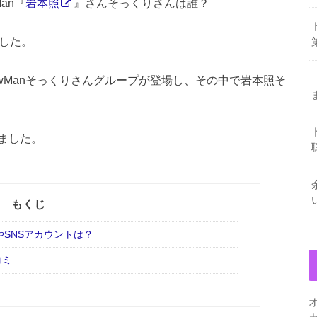
an『
岩本照
』さんそっくりさんは誰？
した。
wManそっくりさんグループが登場し、その中で岩本照そ
ました。
もくじ
SNSアカウントは？
コミ