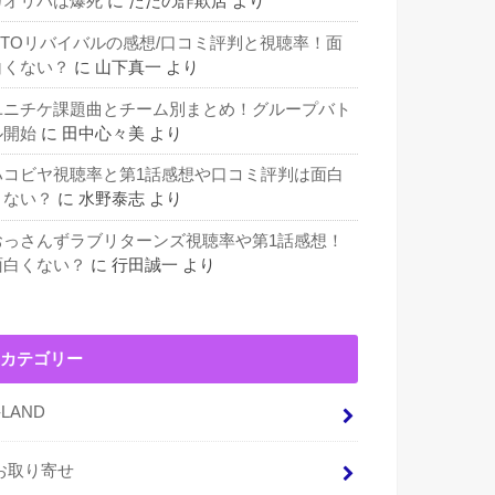
カオリパは爆死
に
ただの詐欺店
より
GTOリバイバルの感想/口コミ評判と視聴率！面
白くない？
に
山下真一
より
ユニチケ課題曲とチーム別まとめ！グループバト
ル開始
に
田中心々美
より
ハコビヤ視聴率と第1話感想や口コミ評判は面白
くない？
に
水野泰志
より
おっさんずラブリターンズ視聴率や第1話感想！
面白くない？
に
行田誠一
より
カテゴリー
I-LAND
お取り寄せ