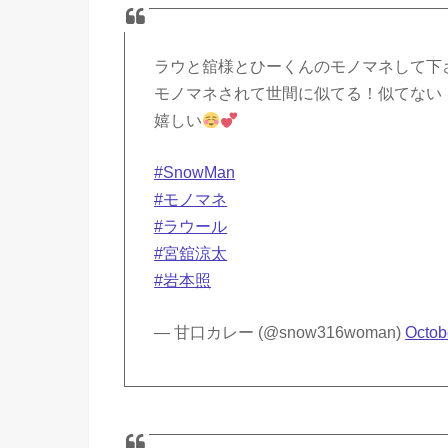
ラウと舘様とひーくんのモノマネして下
モノマネされて世間に似てる！似てない
嬉しい
#SnowMan
#モノマネ
#ラウール
#宮舘涼太
#岩本照
— 甘口カレー (@snow316woman)
Octob