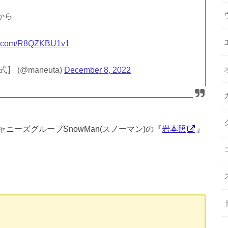
から
ter.com/R8QZKBU1v1
(@maneuta)
December 8, 2022
ーズグループSnowMan(スノーマン)の『
岩本照
』