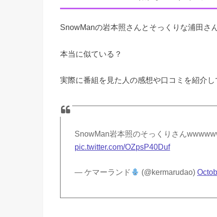
SnowManの岩本照さんとそっくりな浦田さ
本当に似ている？
実際に番組を見た人の感想や口コミを紹介し
SnowMan岩本照のそっくりさんwwwww
pic.twitter.com/OZpsP40Duf
— ケマーランド
(@kermarudao)
Octob