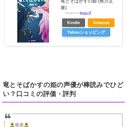
竜とそばかすの姫 (角川文
庫)
created by
Rinker
Kindle
Amazon
Yahooショッピング
竜とそばかすの姫の声優が棒読みでひど
い？口コミの評価・評判
発表