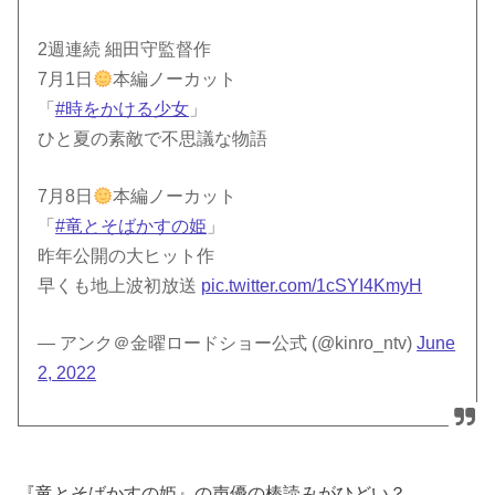
2週連続 細田守監督作
7月1日
本編ノーカット
「
#時をかける少女
」
ひと夏の素敵で不思議な物語
7月8日
本編ノーカット
「
#竜とそばかすの姫
」
昨年公開の大ヒット作
早くも地上波初放送
pic.twitter.com/1cSYI4KmyH
— アンク＠金曜ロードショー公式 (@kinro_ntv)
June
2, 2022
『竜とそばかすの姫』の声優の棒読みがひどい？