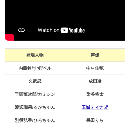
登場人物
声優
内藤鈴/すず/ベル
中村佳穂
久武忍
成田凌
千頭慎次郎/カミシン
染谷将太
渡辺瑠果/るかちゃん
玉城ティナ
別役弘香/ひろちゃん
幾田りら