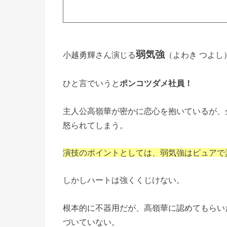
弱気強
小越勇輝さん演じる
（よわき つよし
ひと言でいうと
ポンコツダメ社員！
主人公高嶺華が密かに恋心を抱いているが、
怒られてしまう。
演技のポイントとしては、弱気強はピュアで
しかしハートは強くくじけない。
根本的に不器用だが、高嶺華に認めてもらい
づいていない。