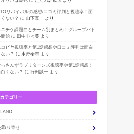
カオリパは爆死
に
ただの詐欺店
より
GTOリバイバルの感想/口コミ評判と視聴率！面
白くない？
に
山下真一
より
ユニチケ課題曲とチーム別まとめ！グループバト
ル開始
に
田中心々美
より
ハコビヤ視聴率と第1話感想や口コミ評判は面白
くない？
に
水野泰志
より
おっさんずラブリターンズ視聴率や第1話感想！
面白くない？
に
行田誠一
より
カテゴリー
I-LAND
お取り寄せ