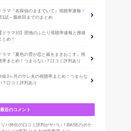
ドラマ『名探偵のままでいて』視聴率速報！
第1話～最終回までのまとめ
【ドラマ10】団地のふたり視聴率速報と推移
まとめ！
ドラマ『夏色の雲が恋と嵐をまきおこす』視
聴率まとめ！つまらない？口コミ評判あり
余命3ヶ月のサレ夫の視聴率まとめ！つまらな
い？口コミ評判あり
最近のコメント
オリパ外伝の口コミ評判がヤバい！BASEのポケ