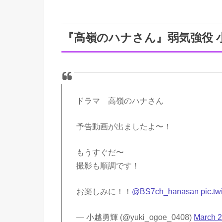
『高嶺のハナさん』弱気強役 
ドラマ 高嶺のハナさん
予告動画が出ましたよ〜！
もうすぐだ〜
撮影も順調です！
お楽しみに！！
@BS7ch_hanasan
pic.t
— 小越勇輝 (@yuki_ogoe_0408)
March 2