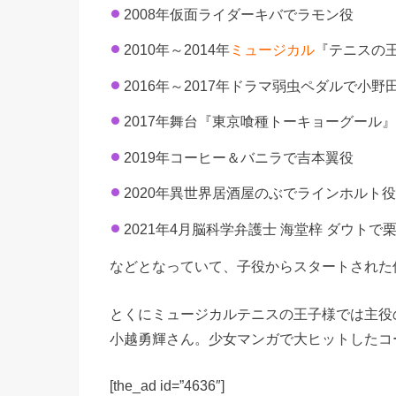
2008年仮面ライダーキバでラモン役
2010年～2014年
ミュージカル
『テニスの
2016年～2017年ドラマ弱虫ペダルで小野
2017年舞台『
東京喰種トーキョーグール
2019年コーヒー＆バニラで吉本翼役
2020年異世界居酒屋のぶでラインホルト
2021年4月脳科学弁護士 海堂梓 ダウトで
などとなっていて、子役からスタートされた
とくにミュージカルテニスの王子様では主役
小越勇輝さん。少女マンガで大ヒットしたコ
[the_ad id=”4636″]