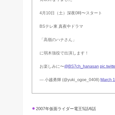
4月10日（土）深夜0時〜スタート
BSテレ東 真夜中ドラマ
「高嶺のハナさん」
に弱木強役で出演します！
お楽しみに〜
@BS7ch_hanasan
pic.twi
— 小越勇輝 (@yuki_ogoe_0408)
March 1
2007年仮面ライダー電王5話/6話