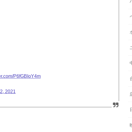
tter.com/P6fGBIoY4m
2, 2021