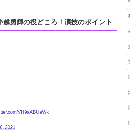
小越勇輝の役どころ！演技のポイント
witter.com/VH9aABUeWk
8, 2021