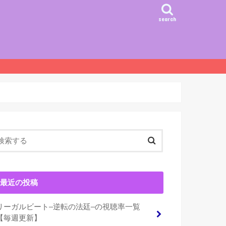
search
最近の投稿
リーガルビート–逆転の法廷–の視聴率一覧
【毎週更新】