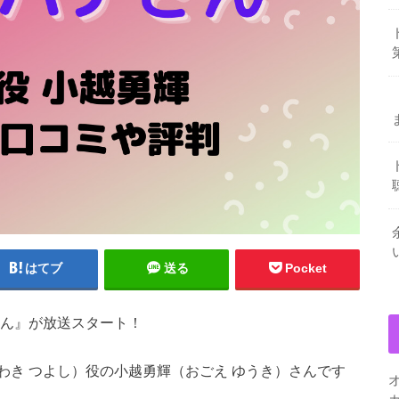
はてブ
送る
Pocket
さん』が放送スタート！
わき つよし）役の小越勇輝（おごえ ゆうき）さんです
。