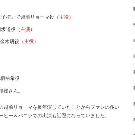
王子様』で越前リョーマ役
（主役）
田坂道役
（主演）
』
金木研役
（主役）
役
栗栖祐希役
俳優さん。
の越前リョーマを長年演じていたことからファンの多い
ーヒー＆バニラでの出演も話題になっていました。