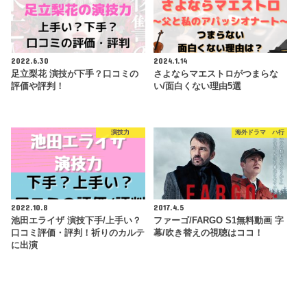
2022.6.30
2024.1.14
足立梨花 演技が下手？口コミの
さよならマエストロがつまらな
評価や評判！
い/面白くない理由5選
演技力
海外ドラマ ハ行
2022.10.8
2017.4.5
池田エライザ 演技下手/上手い？
ファーゴ/FARGO S1無料動画 字
口コミ評価・評判！祈りのカルテ
幕/吹き替えの視聴はココ！
に出演