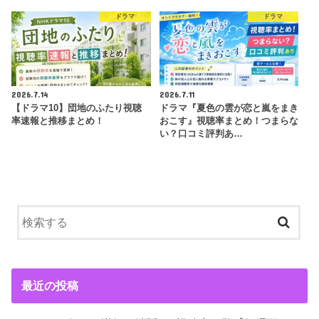
ドラマ
ドラマ
2026.7.14
2026.7.11
【ドラマ10】団地のふたり視聴
ドラマ『夏色の雲が恋と嵐をまき
率速報と推移まとめ！
おこす』視聴率まとめ！つまらな
い？口コミ評判あ…
最近の投稿