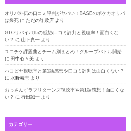
オリパ外伝の口コミ評判がヤバい！BASEのポケカオリパ
は爆死
に
ただの詐欺店
より
GTOリバイバルの感想/口コミ評判と視聴率！面白くな
い？
に
山下真一
より
ユニチケ課題曲とチーム別まとめ！グループバトル開始
に
田中心々美
より
ハコビヤ視聴率と第1話感想や口コミ評判は面白くない？
に
水野泰志
より
おっさんずラブリターンズ視聴率や第1話感想！面白くな
い？
に
行田誠一
より
カテゴリー