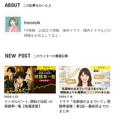
ABOUT
この記事をかいた人
hmntstk
TV情報・お役立て情報・海外ドラマ・国内ドラマなどの
情報をお伝えしてるよ～
NEW POST
このライターの最新記事
ドラマ
ドラマ
2026.7.23
2026.7.16
リーガルビート–逆転の法廷–の
ドラマ『名探偵のままでいて』視
視聴率一覧【毎週更新】
聴率速報！第1話～最終回までの
まとめ