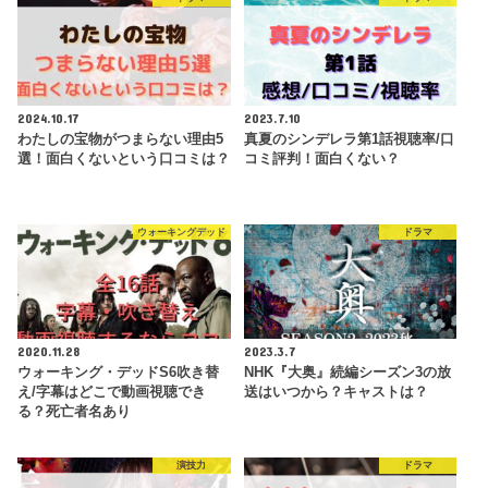
2024.10.17
2023.7.10
わたしの宝物がつまらない理由5
真夏のシンデレラ第1話視聴率/口
選！面白くないという口コミは？
コミ評判！面白くない？
ウォーキングデッド
ドラマ
2020.11.28
2023.3.7
ウォーキング・デッドS6吹き替
NHK『大奥』続編シーズン3の放
え/字幕はどこで動画視聴でき
送はいつから？キャストは？
る？死亡者名あり
演技力
ドラマ