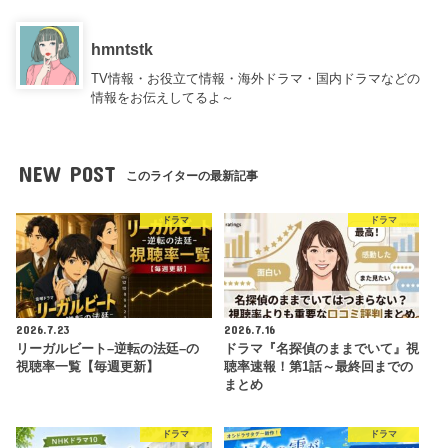
hmntstk
TV情報・お役立て情報・海外ドラマ・国内ドラマなどの
情報をお伝えしてるよ～
NEW POST
このライターの最新記事
ドラマ
ドラマ
2026.7.23
2026.7.16
リーガルビート–逆転の法廷–の
ドラマ『名探偵のままでいて』視
視聴率一覧【毎週更新】
聴率速報！第1話～最終回までの
まとめ
ドラマ
ドラマ