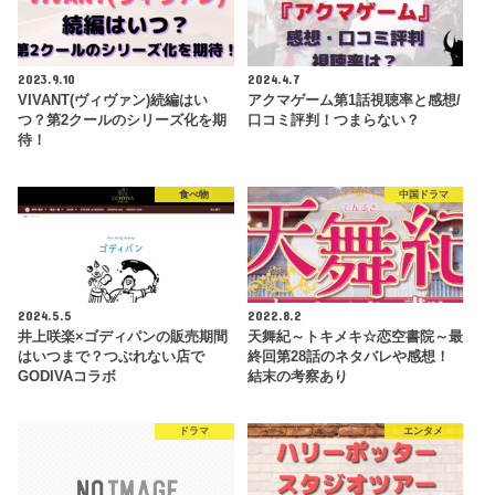
2023.9.10
2024.4.7
VIVANT(ヴィヴァン)続編はい
アクマゲーム第1話視聴率と感想/
つ？第2クールのシリーズ化を期
口コミ評判！つまらない？
待！
食べ物
中国ドラマ
2024.5.5
2022.8.2
井上咲楽×ゴディパンの販売期間
天舞紀～トキメキ☆恋空書院～最
はいつまで？つぶれない店で
終回第28話のネタバレや感想！
GODIVAコラボ
結末の考察あり
ドラマ
エンタメ