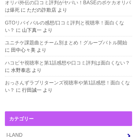
オリパ外伝の口コミ評判がヤバい！BASEのポケカオリパ
は爆死
に
ただの詐欺店
より
GTOリバイバルの感想/口コミ評判と視聴率！面白くな
い？
に
山下真一
より
ユニチケ課題曲とチーム別まとめ！グループバトル開始
に
田中心々美
より
ハコビヤ視聴率と第1話感想や口コミ評判は面白くない？
に
水野泰志
より
おっさんずラブリターンズ視聴率や第1話感想！面白くな
い？
に
行田誠一
より
カテゴリー
I-LAND