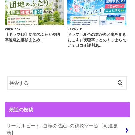
2026.7.14
2026.7.11
【ドラマ10】団地のふたり視聴
ドラマ『夏色の雲が恋と嵐をまき
率速報と推移まとめ！
おこす』視聴率まとめ！つまらな
い？口コミ評判あ…
最近の投稿
リーガルビート–逆転の法廷–の視聴率一覧【毎週更
新】