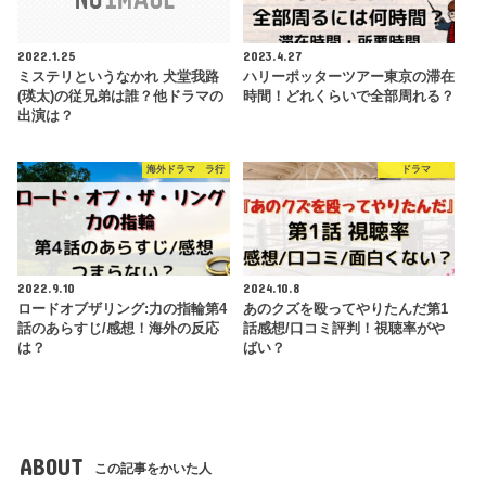
2022.1.25
2023.4.27
ミステリというなかれ 犬堂我路
ハリーポッターツアー東京の滞在
(瑛太)の従兄弟は誰？他ドラマの
時間！どれくらいで全部周れる？
出演は？
海外ドラマ ラ行
ドラマ
2022.9.10
2024.10.8
ロードオブザリング:力の指輪第4
あのクズを殴ってやりたんだ第1
話のあらすじ/感想！海外の反応
話感想/口コミ評判！視聴率がや
は？
ばい？
ABOUT
この記事をかいた人