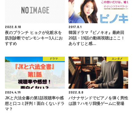
2022.8.18
2017.8.1
夜のブランチ ヒョクが化粧水を
韓国ドラマ『ピノキオ』最終回
肌別診断でゼンモンキー3人にお
20話・19話の動画視聴はここ！
すすめ
あらすじと感…
ドラマ
エンタメ
2024.4.19
2022.8.8
JKと六法全書の第1話視聴率や感
バナナサンドでピアノを弾く男性
想と口コミ評判！面白くないドラ
は誰？ハモリ我慢ゲームに登場
マ？