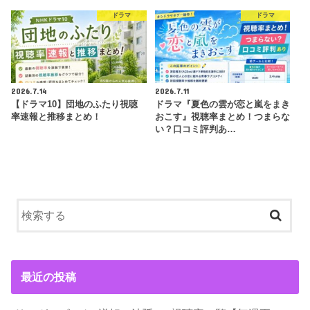
ドラマ
ドラマ
2026.7.14
2026.7.11
【ドラマ10】団地のふたり視聴
ドラマ『夏色の雲が恋と嵐をまき
率速報と推移まとめ！
おこす』視聴率まとめ！つまらな
い？口コミ評判あ…
最近の投稿