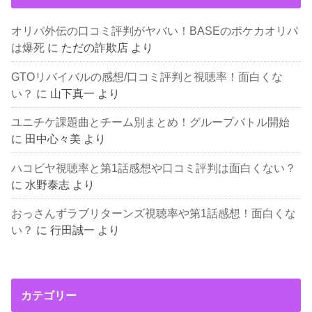
オリパ外伝の口コミ評判がヤバい！BASEのポケカオリパ
は爆死
に
ただの詐欺店
より
GTOリバイバルの感想/口コミ評判と視聴率！面白くな
い？
に
山下真一
より
ユニチケ課題曲とチーム別まとめ！グループバトル開始
に
田中心々美
より
ハコビヤ視聴率と第1話感想や口コミ評判は面白くない？
に
水野泰志
より
おっさんずラブリターンズ視聴率や第1話感想！面白くな
い？
に
行田誠一
より
カテゴリー