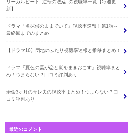
リーガルビート–逆転の法廷–の視聴率一覧【毎週更
新】
ドラマ『名探偵のままでいて』視聴率速報！第1話～
最終回までのまとめ
【ドラマ10】団地のふたり視聴率速報と推移まとめ！
ドラマ『夏色の雲が恋と嵐をまきおこす』視聴率まと
め！つまらない？口コミ評判あり
余命3ヶ月のサレ夫の視聴率まとめ！つまらない？口
コミ評判あり
最近のコメント