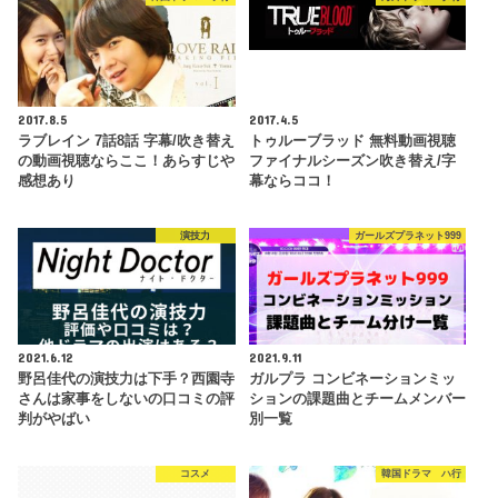
2017.8.5
2017.4.5
ラブレイン 7話8話 字幕/吹き替え
トゥルーブラッド 無料動画視聴
の動画視聴ならここ！あらすじや
ファイナルシーズン吹き替え/字
感想あり
幕ならココ！
演技力
ガールズプラネット999
2021.6.12
2021.9.11
野呂佳代の演技力は下手？西園寺
ガルプラ コンビネーションミッ
さんは家事をしないの口コミの評
ションの課題曲とチームメンバー
判がやばい
別一覧
コスメ
韓国ドラマ ハ行