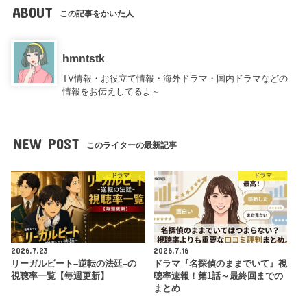
ABOUT
この記事をかいた人
hmntstk
TV情報・お役立て情報・海外ドラマ・国内ドラマなどの
情報をお伝えしてるよ～
NEW POST
このライターの最新記事
ドラマ
ドラマ
2026.7.23
2026.7.16
リーガルビート–逆転の法廷–の
ドラマ『名探偵のままでいて』視
視聴率一覧【毎週更新】
聴率速報！第1話～最終回までの
まとめ