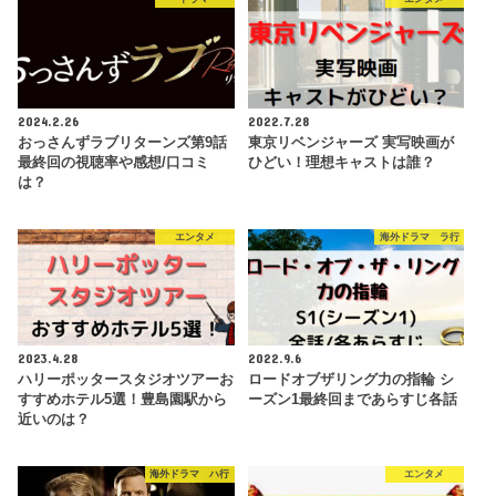
2024.2.26
2022.7.28
おっさんずラブリターンズ第9話
東京リベンジャーズ 実写映画が
最終回の視聴率や感想/口コミ
ひどい！理想キャストは誰？
は？
エンタメ
海外ドラマ ラ行
2023.4.28
2022.9.6
ハリーポッタースタジオツアーお
ロードオブザリング力の指輪 シ
すすめホテル5選！豊島園駅から
ーズン1最終回まであらすじ各話
近いのは？
海外ドラマ ハ行
エンタメ