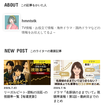
ABOUT
この記事をかいた人
hmntstk
TV情報・お役立て情報・海外ドラマ・国内ドラマなどの
情報をお伝えしてるよ～
NEW POST
このライターの最新記事
ドラマ
ドラマ
2026.7.23
2026.7.16
リーガルビート–逆転の法廷–の
ドラマ『名探偵のままでいて』視
視聴率一覧【毎週更新】
聴率速報！第1話～最終回までの
まとめ