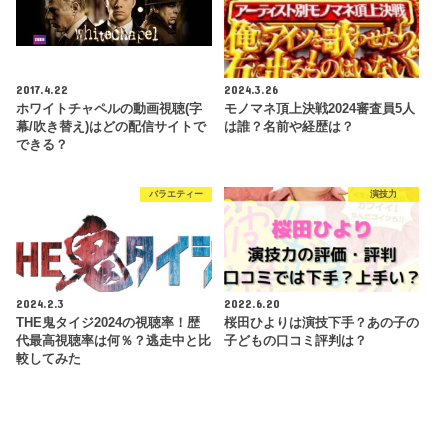
2017.4.22
2024.3.26
ホワイトチャペルの動画視聴(字
モノマネ頂上決戦2024審査員5人
幕/吹き替え)はどの配信サイトで
は誰？名前や経歴は？
できる？
バラエティー
演技力
2024.2.3
2022.6.20
THE鬼タイジ2024の視聴率！歴
桜田ひよりは演技下手？あの子の
代最高視聴率は何％？逃走中と比
子どもの口コミ評判は？
較してみた