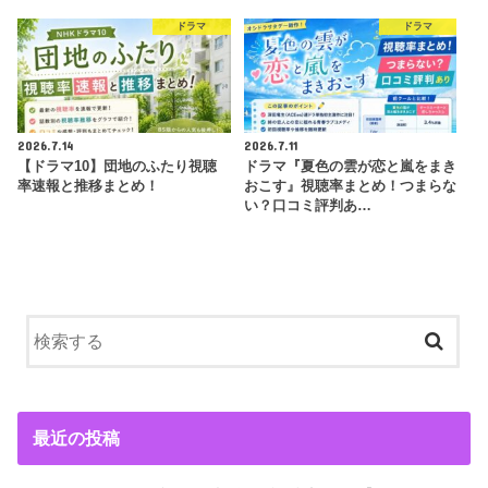
ドラマ
ドラマ
2026.7.14
2026.7.11
【ドラマ10】団地のふたり視聴
ドラマ『夏色の雲が恋と嵐をまき
率速報と推移まとめ！
おこす』視聴率まとめ！つまらな
い？口コミ評判あ…
最近の投稿