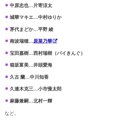
中原忠也…片寄涼太
城華マキエ…中村ゆりか
茅代まどか…平野 綾
南波瑞穂…
原菜乃華
宝田嘉樹…西村瑞樹（バイきんぐ）
箱坂富美…井頭愛海
久古 蘭…中川知香
久連木克三…小市慢太郎
麻藤兼嗣…北村一輝
など。