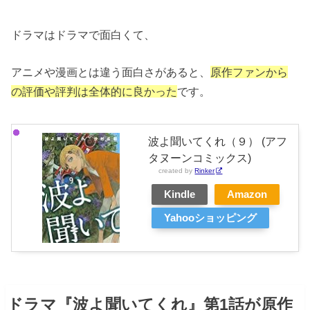
ドラマはドラマで面白くて、
アニメや漫画とは違う面白さがあると、
原作ファンから
の評価や評判は全体的に良かった
です。
波よ聞いてくれ（９） (アフ
タヌーンコミックス)
created by
Rinker
Kindle
Amazon
Yahooショッピング
ドラマ『波よ聞いてくれ』第1話が原作