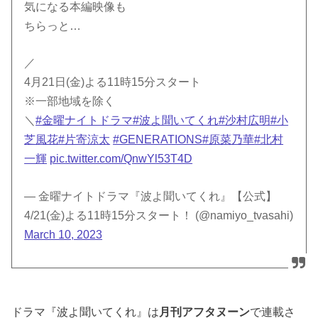
気になる本編映像も
ちらっと…
／
4月21日(金)よる11時15分スタート
※一部地域を除く
＼
#金曜ナイトドラマ
#波よ聞いてくれ
#沙村広明
#小
芝風花
#片寄涼太
#GENERATIONS
#原菜乃華
#北村
一輝
pic.twitter.com/QnwYl53T4D
— 金曜ナイトドラマ『波よ聞いてくれ』【公式】
4/21(金)よる11時15分スタート！ (@namiyo_tvasahi)
March 10, 2023
ドラマ『波よ聞いてくれ』は
月刊アフタヌーン
で連載さ