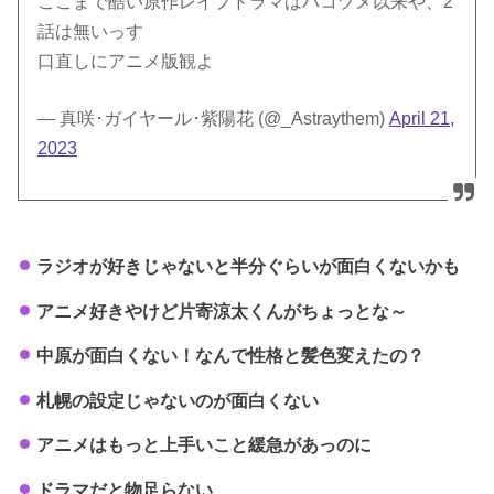
ここまで酷い原作レイプドラマはハコヅメ以来や、2
話は無いっす
口直しにアニメ版観よ
— 真咲･ガイヤール･紫陽花 (@_Astraythem)
April 21,
2023
ラジオが好きじゃないと半分ぐらいが面白くないかも
アニメ好きやけど片寄涼太くんがちょっとな～
中原が面白くない！なんで性格と髪色変えたの？
札幌の設定じゃないのが面白くない
アニメはもっと上手いこと緩急があっのに
ドラマだと物足らない