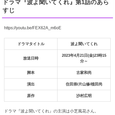
ドラマ『波よ聞いてくれ』第1話のあら
すじ
https://youtu.be/FEX62A_m6oE
ドラマタイトル
波よ聞いてくれ
2023年4月21日(金)23時15
放送日時
分～
脚本
古家和尚
演出
住田崇/片山修/植田尚
原作
沙村広明
ドラマ『波よ聞いてくれ』の主演は小芝風花さん。