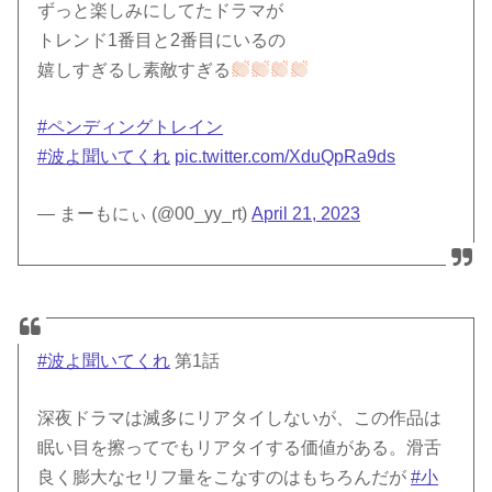
ずっと楽しみにしてたドラマが
トレンド1番目と2番目にいるの
嬉しすぎるし素敵すぎる
#ペンディングトレイン
#波よ聞いてくれ
pic.twitter.com/XduQpRa9ds
— まーもにぃ (@00_yy_rt)
April 21, 2023
#波よ聞いてくれ
第1話
深夜ドラマは滅多にリアタイしないが、この作品は
眠い目を擦ってでもリアタイする価値がある。滑舌
良く膨大なセリフ量をこなすのはもちろんだが
#小