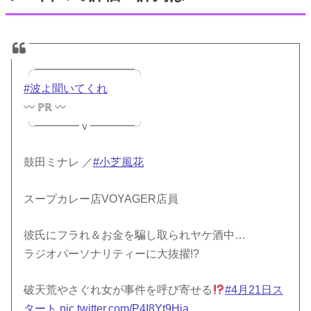
╭━━━━━━━━━╮
#波よ聞いてくれ
〰 ℙℝ 〰
╰━━━━ｖ━━━━╯
鼓田ミナレ ／
#小芝風花
スープカレー店VOYAGER店員
彼氏にフラれ＆お金を騙し取られヤケ酒中…
ラジオパーソナリティーに大抜擢!?
破天荒やさぐれ女が事件を呼び寄せる
#4月21日ス
タート
pic.twitter.com/P4I8Yt9Hja