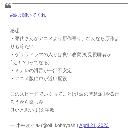
#波よ聞いてくれ
感想
・茅代さんがアニメより原作寄り、なんなら原作よ
りも冷たい
・ゲリラドラマの入りは良い改変(初見視聴者が
｢え！？｣ってなる)
・ミナレの滑舌が一部不安定
・アニメ版に声が近い配役
このスピードでいくってことは｢波の智慧派｣やるだ
ろうから楽しみ
良いと思いま(文字数
— 小林オイル (@oil_kobayashi)
April 21, 2023