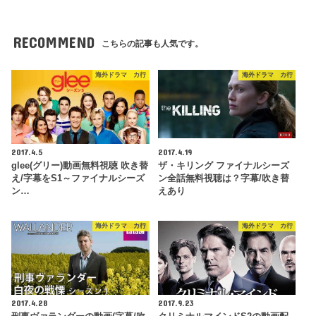
RECOMMEND
こちらの記事も人気です。
海外ドラマ カ行
海外ドラマ カ行
2017.4.5
2017.4.19
glee(グリー)動画無料視聴 吹き替
ザ・キリング ファイナルシーズ
え/字幕をS1～ファイナルシーズ
ン全話無料視聴は？字幕/吹き替
ン…
えあり
海外ドラマ カ行
海外ドラマ カ行
2017.4.28
2017.9.23