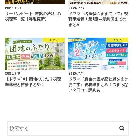
2026.7.23
2026.7.16
リーガルビート–逆転の法廷–の
ドラマ『名探偵のままでいて』視
視聴率一覧【毎週更新】
聴率速報！第1話～最終回までの
まとめ
ドラマ
ドラマ
2026.7.14
2026.7.11
【ドラマ10】団地のふたり視聴
ドラマ『夏色の雲が恋と嵐をまき
率速報と推移まとめ！
おこす』視聴率まとめ！つまらな
い？口コミ評判あ…