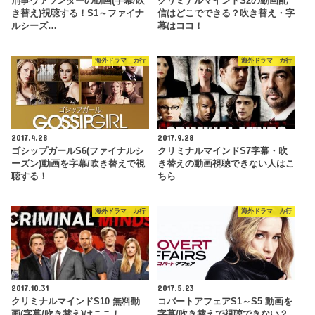
刑事ヴァランダーの動画(字幕/吹
クリミナルマインドS2の動画配
き替え)視聴する！S1～ファイナ
信はどこでできる？吹き替え・字
ルシーズ…
幕はココ！
海外ドラマ カ行
海外ドラマ カ行
2017.4.28
2017.9.28
ゴシップガールS6(ファイナルシ
クリミナルマインドS7字幕・吹
ーズン)動画を字幕/吹き替えで視
き替えの動画視聴できない人はこ
聴する！
ちら
海外ドラマ カ行
海外ドラマ カ行
2017.10.31
2017.5.23
クリミナルマインドS10 無料動
コバートアフェアS1～S5 動画を
画(字幕/吹き替え)はここ！
字幕/吹き替えで視聴できない？