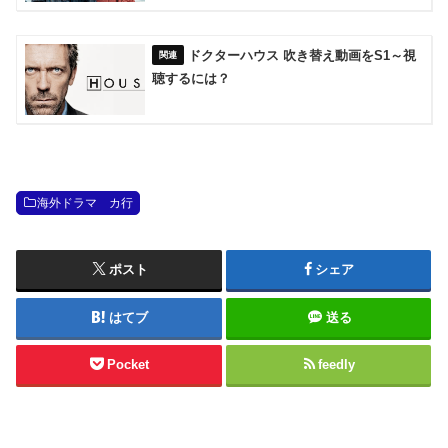
ドクターハウス 吹き替え動画をS1～視
聴するには？
海外ドラマ カ行
ポスト
シェア
はてブ
送る
Pocket
feedly