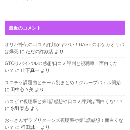
最近のコメント
オリパ外伝の口コミ評判がヤバい！BASEのポケカオリパ
は爆死
に
ただの詐欺店
より
GTOリバイバルの感想/口コミ評判と視聴率！面白くな
い？
に
山下真一
より
ユニチケ課題曲とチーム別まとめ！グループバトル開始
に
田中心々美
より
ハコビヤ視聴率と第1話感想や口コミ評判は面白くない？
に
水野泰志
より
おっさんずラブリターンズ視聴率や第1話感想！面白くな
い？
に
行田誠一
より