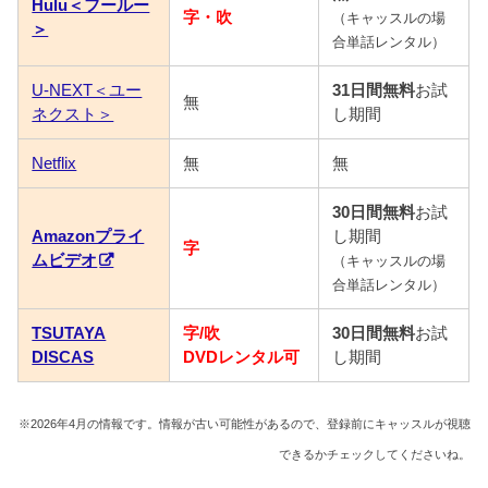
Hulu＜フールー
字・吹
（キャッスルの場
＞
合単話レンタル）
U-NEXT＜ユー
31日間無料
お試
無
ネクスト＞
し期間
Netflix
無
無
30日間無料
お試
Amazonプライ
し期間
字
ムビデオ
（キャッスルの場
合単話レンタル）
TSUTAYA
字/吹
30日間無料
お試
DISCAS
DVDレンタル可
し期間
※2026年4月の情報です。情報が古い可能性があるので、登録前にキャッスルが視聴
できるかチェックしてくださいね。