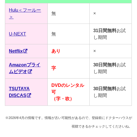
Hulu＜フールー
無
×
＞
31日間無料
お試
U-NEXT
無
し期間
Netflix
あり
×
Amazonプライ
30日間無料
お試
字
ムビデオ
し期間
DVDのレンタル
TSUTAYA
30日間無料
お試
可
DISCAS
し期間
（字・吹）
※2026年4月の情報です。情報が古い可能性があるので、登録前にドクターハウスが
視聴できるかチェックしてくださいね。