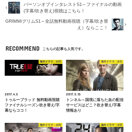
パーソンオブインタレストS1～ファイナルの動画
(字幕/吹き替え)視聴はこちら！
GRIMM/グリムS1～全話無料動画視聴（字幕/吹き替
え）ならここ！
RECOMMEND
こちらの記事も人気です。
海外ドラマ タ行
海外ドラマ タ行
2017.4.5
2017.5.15
トゥルーブラッド 無料動画視聴
トンネル～国境に落ちた血の配信
ファイナルシーズン吹き替え/字
サービスはどこ？吹き替え/字幕
幕ならココ！
情報あり
海外ドラマ タ行
海外ドラマ タ行