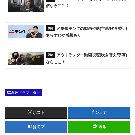
信ならここ！
名探偵モンクの動画視聴(字幕/吹き替え)
あらすじや感想あり
アウトランダー動画視聴(吹き替え/字幕)
ならここ！
海外ドラマ タ行
ポスト
シェア
はてブ
送る