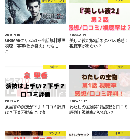
海外ドラマ カ行
ドラマ
2017.4.10
2023.2.14
GRIMM/グリムS1～全話無料動画
美しい彼2 第2話ネタバレ/感想！
視聴（字幕/吹き替え）ならこ
視聴率が出ない？
こ！
演技力
ドラマ
2021.4.2
2024.10.17
泉里香の演技が下手？口コミ評判
わたしの宝物第1話感想と口コミ
は？正直不動産に出演
評判！視聴率がやばい？
エンタメ
オリパ