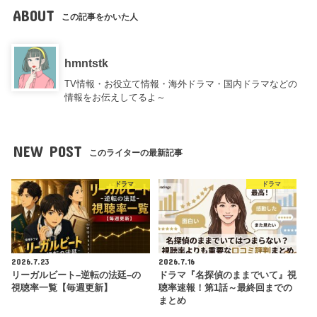
ABOUT
この記事をかいた人
hmntstk
TV情報・お役立て情報・海外ドラマ・国内ドラマなどの
情報をお伝えしてるよ～
NEW POST
このライターの最新記事
ドラマ
ドラマ
2026.7.23
2026.7.16
リーガルビート–逆転の法廷–の
ドラマ『名探偵のままでいて』視
視聴率一覧【毎週更新】
聴率速報！第1話～最終回までの
まとめ