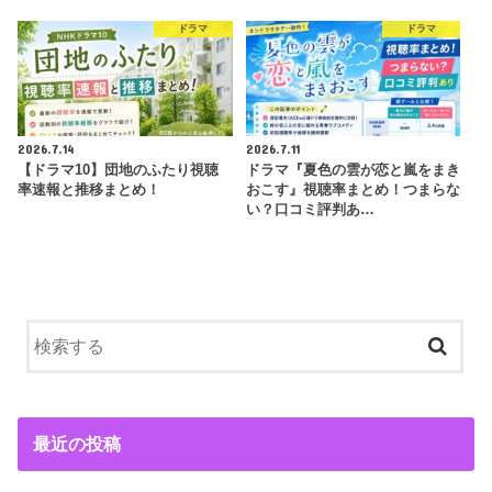
ドラマ
ドラマ
2026.7.14
2026.7.11
【ドラマ10】団地のふたり視聴
ドラマ『夏色の雲が恋と嵐をまき
率速報と推移まとめ！
おこす』視聴率まとめ！つまらな
い？口コミ評判あ…
最近の投稿