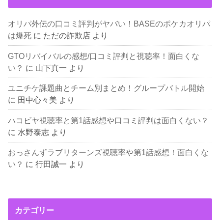
オリパ外伝の口コミ評判がヤバい！BASEのポケカオリパ
は爆死
に
ただの詐欺店
より
GTOリバイバルの感想/口コミ評判と視聴率！面白くな
い？
に
山下真一
より
ユニチケ課題曲とチーム別まとめ！グループバトル開始
に
田中心々美
より
ハコビヤ視聴率と第1話感想や口コミ評判は面白くない？
に
水野泰志
より
おっさんずラブリターンズ視聴率や第1話感想！面白くな
い？
に
行田誠一
より
カテゴリー