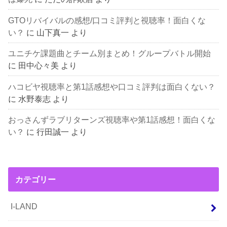
GTOリバイバルの感想/口コミ評判と視聴率！面白くな
い？
に
山下真一
より
ユニチケ課題曲とチーム別まとめ！グループバトル開始
に
田中心々美
より
ハコビヤ視聴率と第1話感想や口コミ評判は面白くない？
に
水野泰志
より
おっさんずラブリターンズ視聴率や第1話感想！面白くな
い？
に
行田誠一
より
カテゴリー
I-LAND