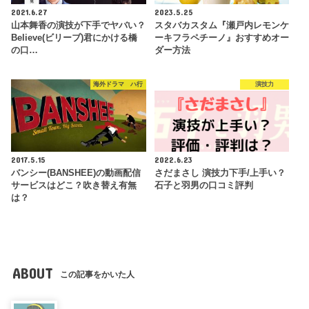
2021.6.27
2023.5.25
山本舞香の演技が下手でヤバい？
スタバカスタム『瀬戸内レモンケ
Believe(ビリーブ)君にかける橋
ーキフラペチーノ』おすすめオー
の口…
ダー方法
海外ドラマ ハ行
演技力
2017.5.15
2022.6.23
バンシー(BANSHEE)の動画配信
さだまさし 演技力下手/上手い？
サービスはどこ？吹き替え有無
石子と羽男の口コミ評判
は？
ABOUT
この記事をかいた人