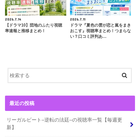
2026.7.14
2026.7.11
【ドラマ10】団地のふたり視聴
ドラマ『夏色の雲が恋と嵐をまき
率速報と推移まとめ！
おこす』視聴率まとめ！つまらな
い？口コミ評判あ…
最近の投稿
リーガルビート–逆転の法廷–の視聴率一覧【毎週更
新】