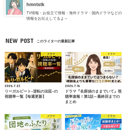
hmntstk
TV情報・お役立て情報・海外ドラマ・国内ドラマなどの
情報をお伝えしてるよ～
NEW POST
このライターの最新記事
ドラマ
ドラマ
2026.7.23
2026.7.16
リーガルビート–逆転の法廷–の
ドラマ『名探偵のままでいて』視
視聴率一覧【毎週更新】
聴率速報！第1話～最終回までの
まとめ
ドラマ
ドラマ