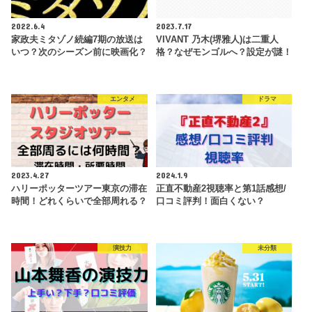
2022.6.4
2023.7.17
家政夫ミタゾノ続編7期の放送は
VIVANT 乃木(堺雅人)は二重人
いつ？次のシーズン前に映画化？
格？なぜモンゴルへ？設定が謎！
エンタメ
ドラマ
2023.4.27
2024.1.9
ハリーポッターツアー東京の滞在
正直不動産2視聴率と第1話感想/
時間！どれくらいで全部周れる？
口コミ評判！面白くない？
演技力
未分類