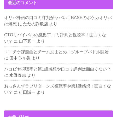
最近のコメント
オリパ外伝の口コミ評判がヤバい！BASEのポケカオリパ
は爆死
に
ただの詐欺店
より
GTOリバイバルの感想/口コミ評判と視聴率！面白くな
い？
に
山下真一
より
ユニチケ課題曲とチーム別まとめ！グループバトル開始
に
田中心々美
より
ハコビヤ視聴率と第1話感想や口コミ評判は面白くない？
に
水野泰志
より
おっさんずラブリターンズ視聴率や第1話感想！面白くな
い？
に
行田誠一
より
カテゴリー