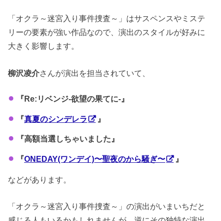
「オクラ～迷宮入り事件捜査～」はサスペンスやミステ
リーの要素が強い作品なので、演出のスタイルが好みに
大きく影響します。
柳沢凌介
さんが演出を担当されていて、
『Re:リベンジ-欲望の果てに-』
『
真夏のシンデレラ
』
『高額当選しちゃいました』
『
ONEDAY(ワンデイ)〜聖夜のから騒ぎ〜
』
などがあります。
「オクラ～迷宮入り事件捜査～」の演出がいまいちだと
感じる人もいるかもしれませんが、逆にその独特な演出