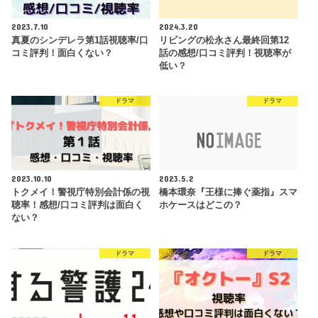
2023.7.10
2024.3.20
真夏のシンデレラ第1話視聴率/口
リビングの松永さん最終回第12
コミ評判！面白くない？
話の感想/口コミ評判！視聴率が
低い？
ドラマ
ドラマ
2023.10.10
2023.5.2
トクメイ！警視庁特別会計係の視
橋本環奈『王様に捧ぐ薬指』スマ
聴率！感想/口コミ評判は面白く
ホケースはどこの？
ない？
ドラマ
ドラマ