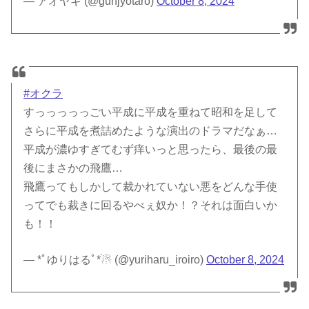
— アオヤギ (@gunjyotaro)
October 8, 2024
#オクラ
すっっっっっごい平成に平成を重ねて昭和を足して
さらに平成を煮詰めたような演出のドラマだなぁ…
平成が濃ゆすぎてむず痒いっと思ったら、最後の最
後にまさかの飛鷹…
飛鷹ってもしかして裁かれていない悪をどんな手使
ってでも裁きに回るやべぇ奴か！？それは面白いか
も！！
— *ﾟゆりはるﾟ*☃ (@yuriharu_iroiro)
October 8, 2024