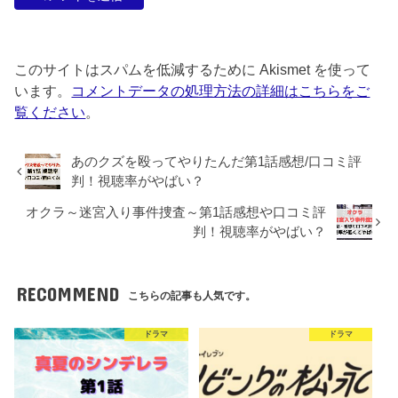
このサイトはスパムを低減するために Akismet を使って
います。
コメントデータの処理方法の詳細はこちらをご
覧ください
。
あのクズを殴ってやりたんだ第1話感想/口コミ評
判！視聴率がやばい？
オクラ～迷宮入り事件捜査～第1話感想や口コミ評
判！視聴率がやばい？
RECOMMEND
こちらの記事も人気です。
ドラマ
ドラマ