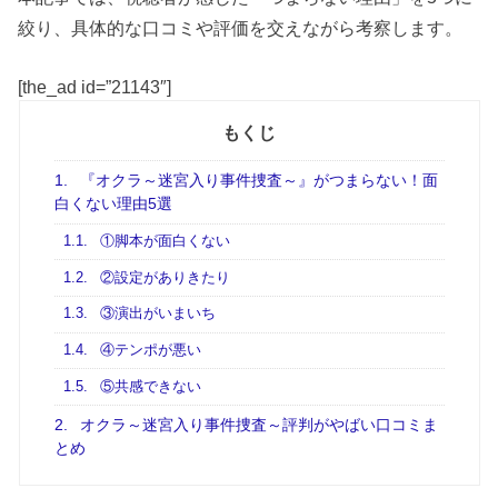
絞り、具体的な口コミや評価を交えながら考察します。
[the_ad id=”21143″]
もくじ
1.
『オクラ～迷宮入り事件捜査～』がつまらない！面
白くない理由5選
1.1.
①脚本が面白くない
1.2.
②設定がありきたり
1.3.
③演出がいまいち
1.4.
④テンポが悪い
1.5.
⑤共感できない
2.
オクラ～迷宮入り事件捜査～評判がやばい口コミま
とめ