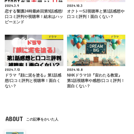
2024.3.9
2024.10.3
恋する警護24時最終回第9話感想/
オクトーS2視聴率と第1話感想や
口コミ評判や視聴率！結末はハッ
口コミ評判！面白くない？
ピーエンド
ドラマ
ドラマ
2024.7.13
2024.10.8
ドラマ『顔に泥を塗る』第1話感
NHKドラマ10『宙わたる教室』
想/口コミ評判と視聴率！面白く
第1話視聴率や感想/口コミ評判！
ない？
面白くない？
ABOUT
この記事をかいた人