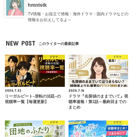
hmntstk
TV情報・お役立て情報・海外ドラマ・国内ドラマなどの
情報をお伝えしてるよ～
NEW POST
このライターの最新記事
ドラマ
ドラマ
2026.7.23
2026.7.16
リーガルビート–逆転の法廷–の
ドラマ『名探偵のままでいて』視
視聴率一覧【毎週更新】
聴率速報！第1話～最終回までの
まとめ
ドラマ
ドラマ