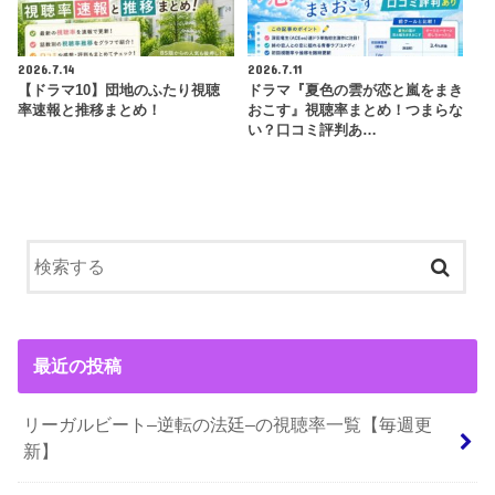
2026.7.14
2026.7.11
【ドラマ10】団地のふたり視聴
ドラマ『夏色の雲が恋と嵐をまき
率速報と推移まとめ！
おこす』視聴率まとめ！つまらな
い？口コミ評判あ…
最近の投稿
リーガルビート–逆転の法廷–の視聴率一覧【毎週更
新】