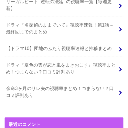
リーガルビート–逆転の法廷–の視聴率一覧【毎週更
新】
ドラマ『名探偵のままでいて』視聴率速報！第1話～
最終回までのまとめ
【ドラマ10】団地のふたり視聴率速報と推移まとめ！
ドラマ『夏色の雲が恋と嵐をまきおこす』視聴率まと
め！つまらない？口コミ評判あり
余命3ヶ月のサレ夫の視聴率まとめ！つまらない？口
コミ評判あり
最近のコメント