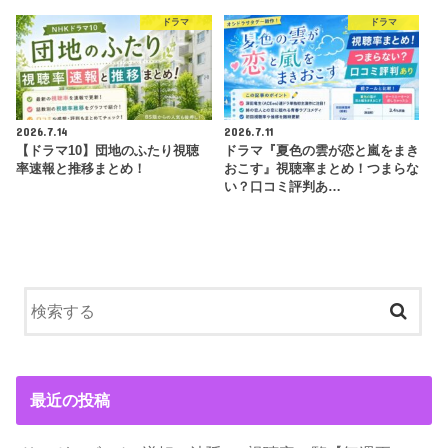
ドラマ
ドラマ
2026.7.14
2026.7.11
【ドラマ10】団地のふたり視聴
ドラマ『夏色の雲が恋と嵐をまき
率速報と推移まとめ！
おこす』視聴率まとめ！つまらな
い？口コミ評判あ…
最近の投稿