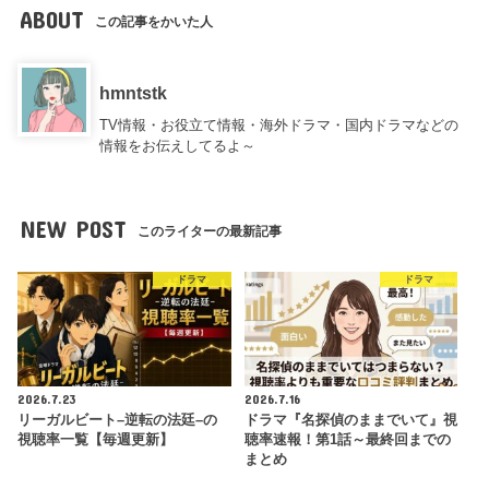
ABOUT
この記事をかいた人
hmntstk
TV情報・お役立て情報・海外ドラマ・国内ドラマなどの
情報をお伝えしてるよ～
NEW POST
このライターの最新記事
ドラマ
ドラマ
2026.7.23
2026.7.16
リーガルビート–逆転の法廷–の
ドラマ『名探偵のままでいて』視
視聴率一覧【毎週更新】
聴率速報！第1話～最終回までの
まとめ