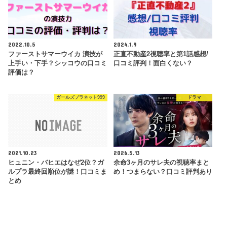
2022.10.5
2024.1.9
ファーストサマーウイカ 演技が
正直不動産2視聴率と第1話感想/
上手い・下手？シッコウの口コミ
口コミ評判！面白くない？
評価は？
ガールズプラネット999
ドラマ
2021.10.23
2026.5.13
ヒュニン・バヒエはなぜ2位？ガ
余命3ヶ月のサレ夫の視聴率まと
ルプラ最終回順位が謎！口コミま
め！つまらない？口コミ評判あり
とめ