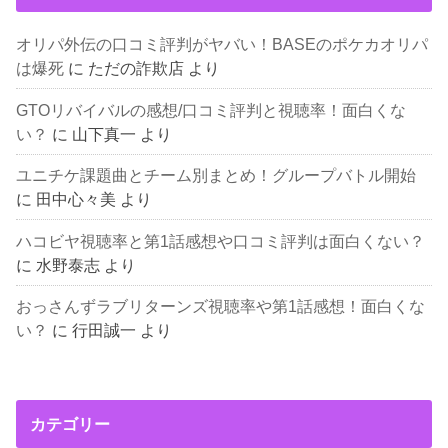
オリパ外伝の口コミ評判がヤバい！BASEのポケカオリパ
は爆死
に
ただの詐欺店
より
GTOリバイバルの感想/口コミ評判と視聴率！面白くな
い？
に
山下真一
より
ユニチケ課題曲とチーム別まとめ！グループバトル開始
に
田中心々美
より
ハコビヤ視聴率と第1話感想や口コミ評判は面白くない？
に
水野泰志
より
おっさんずラブリターンズ視聴率や第1話感想！面白くな
い？
に
行田誠一
より
カテゴリー