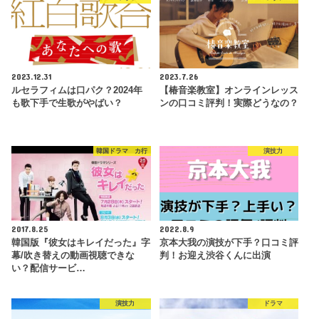
2023.12.31
2023.7.26
ルセラフィムは口パク？2024年
【椿音楽教室】オンラインレッス
も歌下手で生歌がやばい？
ンの口コミ評判！実際どうなの？
韓国ドラマ カ行
演技力
2017.8.25
2022.8.9
韓国版『彼女はキレイだった』字
京本大我の演技が下手？口コミ評
幕/吹き替えの動画視聴できな
判！お迎え渋谷くんに出演
い？配信サービ…
演技力
ドラマ