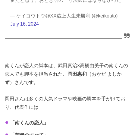
雷だと思う、おとぎ話の一寸法師にはならなかった
— ケイコウトウ@XX歳上人生未勝利 (@keikouto)
July 16, 2024
南くんが恋人の脚本は、武田真治×高橋由美子の南くんの
恋人でも脚本を担当された、
岡田惠和
（おかだ よしか
ず）さんです。
岡田さんは多くの人気ドラマや映画の脚本を手がけてお
り、代表作には
「南くんの恋人」
「若者のすべて」