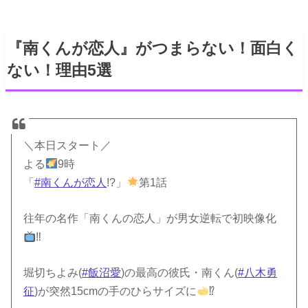
『南くんが恋人』がつまらない！面白く
ない！理由5選
＼本日スタート／
よる
9時
「
#南くんが恋人
!?」
第1話
往年の名作「南くんの恋人」が男女逆転で初映像化
‼
堀切ちよみ(
#飯沼愛
)の最高の彼氏・南くん(
#八木勇
征
)が突然15cmの手のひらサイズに
⁉