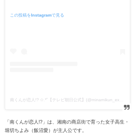
この投稿をInstagramで見る
南くんが恋人!? ✩.*˚【テレビ朝日公式】(@minamikun_ex)がシェアした投稿
「南くんが恋人!?」は、湘南の商店街で育った女子高生・
堀切ちよみ（飯沼愛）が主人公です。