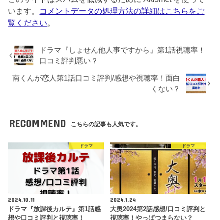
います。
コメントデータの処理方法の詳細はこちらをご
覧ください
。
ドラマ『しょせん他人事ですから』第1話視聴率！
口コミ評判悪い？
南くんが恋人第1話口コミ評判/感想や視聴率！面白
くない？
RECOMMEND
こちらの記事も人気です。
ドラマ
ドラマ
2024.10.11
2024.1.24
ドラマ『放課後カルテ』第1話感
大奥2024第2話感想/口コミ評判と
想や口コミ評判と視聴率！
視聴率！やっぱつまらない？