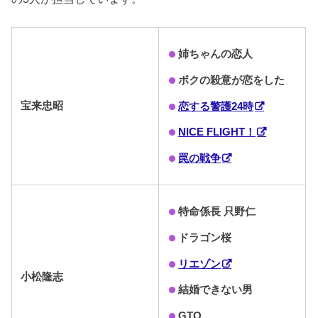
姉ちゃんの恋人
ボクの殺意が恋をした
宝来忠昭
恋する警護24時
NICE FLIGHT！
罠の戦争
特命係長 只野仁
ドラゴン桜
リエゾン
小松隆志
結婚できない男
GTO