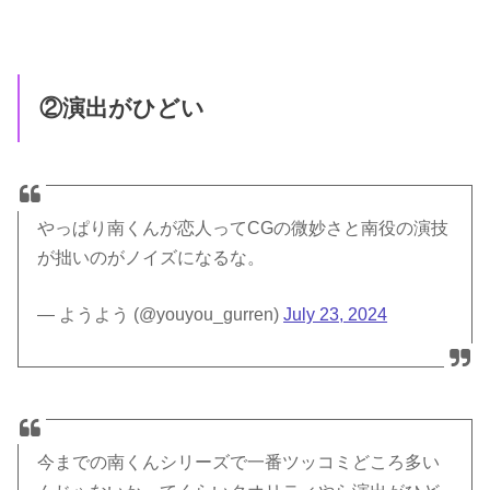
②演出がひどい
やっぱり南くんが恋人ってCGの微妙さと南役の演技
が拙いのがノイズになるな。
— ようよう (@youyou_gurren)
July 23, 2024
今までの南くんシリーズで一番ツッコミどころ多い