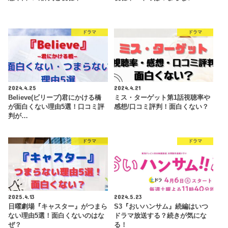
ドラマ
ドラマ
2024.4.25
2024.4.21
Believe(ビリーブ)君にかける橋
ミス・ターゲット第1話視聴率や
が面白くない理由5選！口コミ評
感想/口コミ評判！面白くない？
判が…
ドラマ
ドラマ
2025.4.13
2024.5.23
日曜劇場『キャスター』がつまら
S3『おいハンサム』続編はいつ
ない理由5選！面白くないのはな
ドラマ放送する？続きが気にな
ぜ？
る！