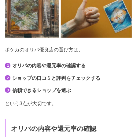
ポケカのオリパ優良店の選び方は、
オリパの内容や還元率の確認する
ショップの口コミと評判をチェックする
信頼できるショップを選ぶ
という3点が大切です。
オリパの内容や還元率の確認