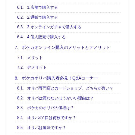
6.1.
1.店舗で購入する
6.2.
2.通販で購入する
6.3.
3.オンラインガチャで購入する
6.4.
4.個人販売で購入する
7.
ポケカオンライン購入のメリットとデメリット
7.1.
メリット
7.2.
デメリット
8.
ポケカオリパ購入者必見！Q&Aコーナー
8.1.
オリパ専門店とカードショップ、どちらが良い？
8.2.
オリパは買わないほうがいい理由は？
8.3.
ポケカのオリパの値段は？
8.4.
オリパの1口は何枚ですか？
8.5.
オリパは違法ですか？