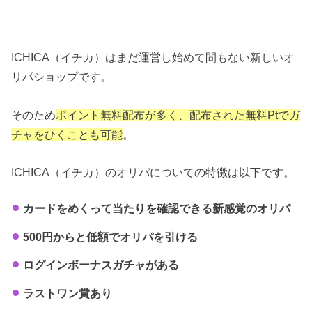
ICHICA（イチカ）はまだ運営し始めて間もない新しいオ
リパショップです。
そのため
ポイント無料配布が多く、配布された無料Ptでガ
チャをひくことも可能
。
ICHICA（イチカ）のオリパについての特徴は以下です。
カードをめくって当たりを確認できる新感覚のオリパ
500円からと低額でオリパを引ける
ログインボーナスガチャがある
ラストワン賞あり