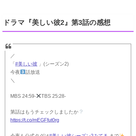
ドラマ『美しい彼2』第3話の感想
／
「
#美しい彼
」(シーズン2)
今夜
話放送
＼
MBS 24:59-
TBS 25:28-
第話はもうチェックしましたか
https://t.co/mEGFfut0rg
今夜も公式タグは
#美しい彼シーズン2みてる
まで