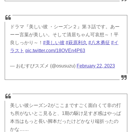
ドラマ『美しい彼 ・シーズン２』第３話です。あー
ーー言葉が美しい。そして清居ちゃん可哀想～！平
良しっかり～！
#美しい彼
#萩原利久
#八木勇征
#イ
ラスト
pic.twitter.com/18OVEn4P63
— おむすびスズメ (@osusuzu)
February 22, 2023
美しい彼シーズン2がここまですごく面白くて非の打
ち所がないとこ見ると、1期の駆け足すぎ感はやっぱ
本当はもっと長い脚本だったけどかなり端折ったの
かな……