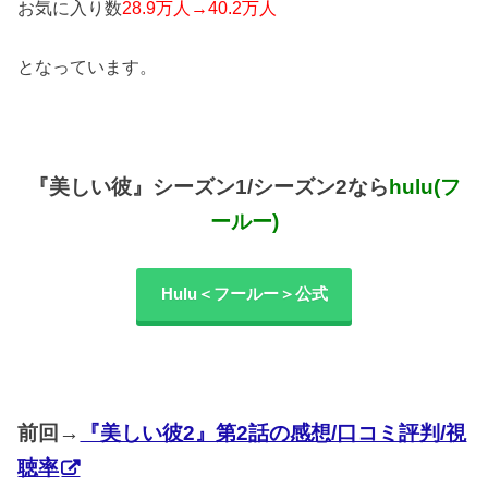
お気に入り数
28.9万人→40.2万人
となっています。
『美しい彼』シーズン1/シーズン2なら
hulu(フ
ールー)
Hulu＜フールー＞公式
前回→
『美しい彼2』第2話の感想/口コミ評判/視
聴率