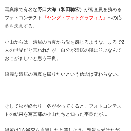
写真家で有名な
野口大海（和田聰宏）
が審査員を務める
フォトコンテスト
『ヤング・フォトグラフィカ』
への応
募を決意する。
小山からは、清居の写真から愛を感じるような、まるで2
人の世界だと言われたが、自分が清居の隣に並ぶなんて
おこがましいと思う平良。
綺麗な清居の写真を撮りたいという信念は変わらない。
そして秋が終わり、冬がやってくると、フォトコンテス
トの結果を写真部の小山たちと知った平良だが…
後輩は1次審査を通過したと嬉しそうに報告を受けたが、