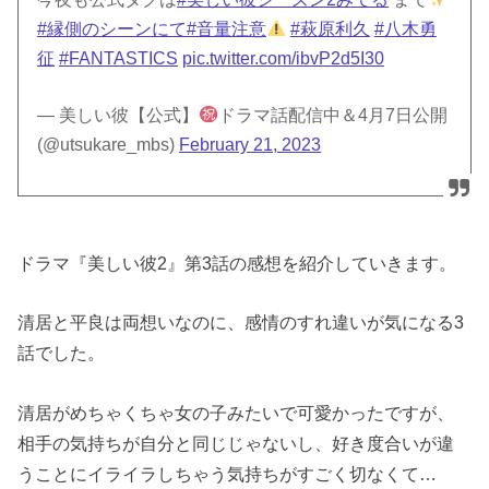
#縁側のシーンにて
#音量注意
#萩原利久
#八木勇
征
#FANTASTICS
pic.twitter.com/ibvP2d5I30
— 美しい彼【公式】
ドラマ話配信中＆4月7日公開
(@utsukare_mbs)
February 21, 2023
ドラマ『美しい彼2』第3話の感想を紹介していきます。
清居と平良は両想いなのに、感情のすれ違いが気になる3
話でした。
清居がめちゃくちゃ女の子みたいで可愛かったですが、
相手の気持ちが自分と同じじゃないし、好き度合いが違
うことにイライラしちゃう気持ちがすごく切なくて…