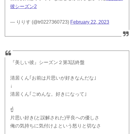
彼シーズン2
— りりす (@tr0227360723)
February 22, 2023
『美しい彼』シーズン２第3話終盤
清居くん｢お前は片思いが好きなんだな｣
↓
清居くん｢ごめんな。好きになって｣
☝️
片思い好き(と誤解された)平良への優しさ
俺の気持ちに気付けよという怒りと切なさ