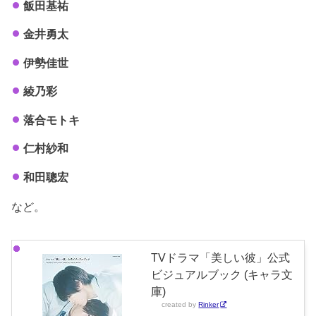
飯田基祐
金井勇太
伊勢佳世
綾乃彩
落合モトキ
仁村紗和
和田聰宏
など。
TVドラマ「美しい彼」公式
ビジュアルブック (キャラ文
庫)
created by
Rinker