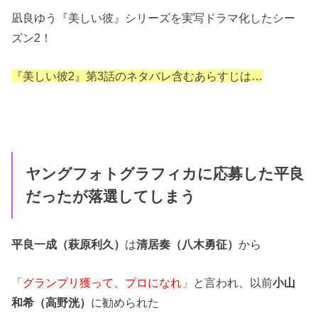
凪良ゆう『美しい彼』シリーズを実写ドラマ化したシー
ズン2！
『美しい彼2』第3話のネタバレ含むあらすじは…
ヤングフォトグラフィカに応募した平良
だったが落選してしまう
平良一成（萩原利久）
は
清居奏（八木勇征）
から
「グランプリ獲って、プロになれ」
と言われ、以前
小山
和希（高野洸）
に勧められた