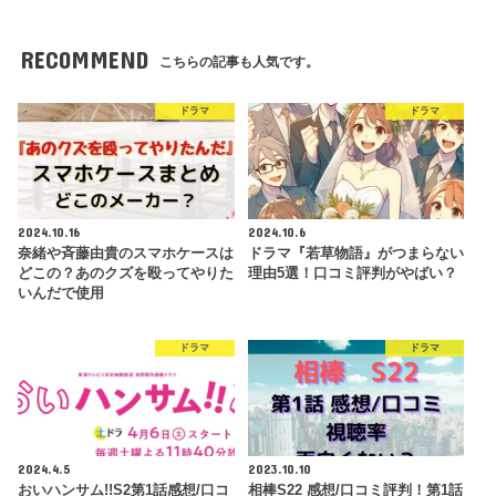
RECOMMEND
こちらの記事も人気です。
ドラマ
ドラマ
2024.10.16
2024.10.6
奈緒や斉藤由貴のスマホケースは
ドラマ『若草物語』がつまらない
どこの？あのクズを殴ってやりた
理由5選！口コミ評判がやばい？
いんだで使用
ドラマ
ドラマ
2024.4.5
2023.10.10
おいハンサム!!S2第1話感想/口コ
相棒S22 感想/口コミ評判！第1話