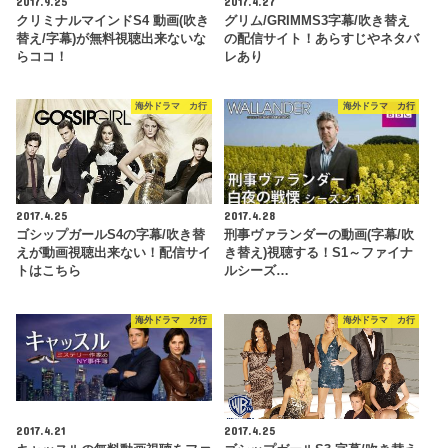
2017.9.25
2017.4.27
クリミナルマインドS4 動画(吹き
グリム/GRIMMS3字幕/吹き替え
替え/字幕)が無料視聴出来ないな
の配信サイト！あらすじやネタバ
らココ！
レあり
海外ドラマ カ行
海外ドラマ カ行
2017.4.25
2017.4.28
ゴシップガールS4の字幕/吹き替
刑事ヴァランダーの動画(字幕/吹
えが動画視聴出来ない！配信サイ
き替え)視聴する！S1～ファイナ
トはこちら
ルシーズ…
海外ドラマ カ行
海外ドラマ カ行
2017.4.21
2017.4.25