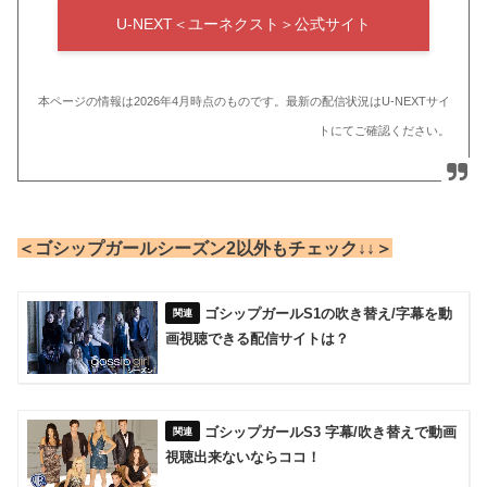
U-NEXT＜ユーネクスト＞公式サイト
本ページの情報は2026年4月時点のものです。最新の配信状況はU-NEXTサイ
トにてご確認ください。
＜ゴシップガールシーズン2以外もチェック↓↓＞
ゴシップガールS1の吹き替え/字幕を動
画視聴できる配信サイトは？
ゴシップガールS3 字幕/吹き替えで動画
視聴出来ないならココ！