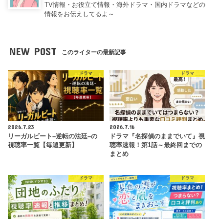
TV情報・お役立て情報・海外ドラマ・国内ドラマなどの
情報をお伝えしてるよ～
NEW POST
このライターの最新記事
ドラマ
ドラマ
2026.7.23
2026.7.16
リーガルビート–逆転の法廷–の
ドラマ『名探偵のままでいて』視
視聴率一覧【毎週更新】
聴率速報！第1話～最終回までの
まとめ
ドラマ
ドラマ