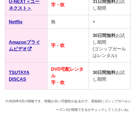
U-NEXT＜ユー
31日間無料
お試
字・吹
ネクスト＞
し期間
Netflix
無
×
30日間無料
お試
Amazonプライ
し期間
字・吹
ムビデオ
(ゴシップガール
はレンタル)
DVD宅配レンタ
TSUTAYA
30日間無料
お試
ル
DISCAS
し期間
字・吹
※2026年4月の情報です。情報が古い可能性があるので、登録前にゴシップガールシ
ーズン2が視聴できるがチェックしてくださいね。