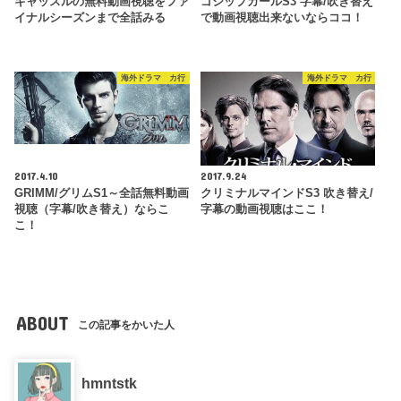
キャッスルの無料動画視聴をファ
ゴシップガールS3 字幕/吹き替え
イナルシーズンまで全話みる
で動画視聴出来ないならココ！
海外ドラマ カ行
海外ドラマ カ行
2017.4.10
2017.9.24
GRIMM/グリムS1～全話無料動画
クリミナルマインドS3 吹き替え/
視聴（字幕/吹き替え）ならこ
字幕の動画視聴はここ！
こ！
ABOUT
この記事をかいた人
hmntstk