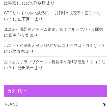
は爆死
に
ただの詐欺店
より
GTOリバイバルの感想/口コミ評判と視聴率！面白くな
い？
に
山下真一
より
ユニチケ課題曲とチーム別まとめ！グループバトル開始
に
田中心々美
より
ハコビヤ視聴率と第1話感想や口コミ評判は面白くない？
に
水野泰志
より
おっさんずラブリターンズ視聴率や第1話感想！面白くな
い？
に
行田誠一
より
カテゴリー
I-LAND